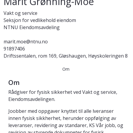
Marit Grønning-Moe
Vakt og service
Seksjon for vedlikehold eiendom
NTNU Eiendomsavdeling
marit.moe@ntnu.no
91897406
Driftssentalen, rom 169, Gløshaugen, Høyskoleringen 8
Om
Om
Rådgiver for fysisk sikkerhet ved Vakt og service,
Eiendomsavdelingen.
Joobber med oppgaver knyttet til alle lveranser
innen fysisk sikkherhet, herunder oppfølging av
leveranser, revidering av standarer, KS Vår jobb, og
revisjon av styrende dokumneter for fysisk