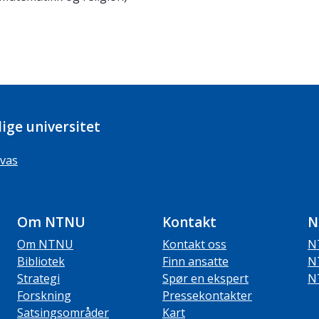
ige universitet
vas
Om NTNU
Kontakt
N
Om NTNU
Kontakt oss
N
Bibliotek
Finn ansatte
N
Strategi
Spør en ekspert
N
Forskning
Pressekontakter
Satsingsområder
Kart