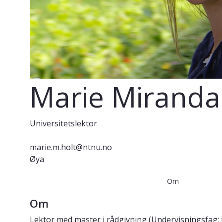
Marie Miranda
Universitetslektor
marie.m.holt@ntnu.no
Øya
Om
Om
Lektor med master i rådgivning (Undervisningsfag: