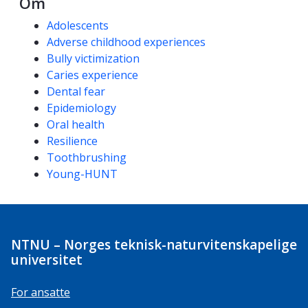
Om
Kompetanseord
Adolescents
Adverse childhood experiences
Bully victimization
Caries experience
Dental fear
Epidemiology
Oral health
Resilience
Toothbrushing
Young-HUNT
NTNU – Norges teknisk-naturvitenskapelige
universitet
For ansatte