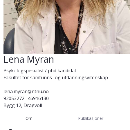
Lena Myran
Psykologspesialist / phd kandidat
Fakultet for samfunns- og utdanningsvitenskap
lena.myran@ntnu.no
92053272
46916130
Bygg 12, Dragvoll
Om
Publikasjoner