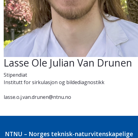
Lasse Ole Julian Van Drunen
Stipendiat
Institutt for sirkulasjon og bildediagnostikk
lasse.o.j.van.drunen@ntnu.no
NTNU – Norges teknisk-naturvitenskapelige