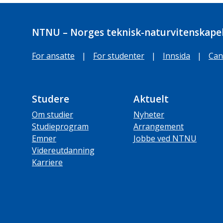
NTNU – Norges teknisk-naturvitenskapel
For ansatte
|
For studenter
|
Innsida
|
Can
Studere
Aktuelt
Om studier
Nyheter
Studieprogram
Arrangement
Emner
Jobbe ved NTNU
Videreutdanning
Karriere