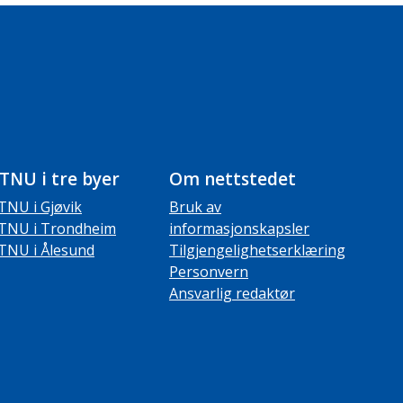
TNU i tre byer
Om nettstedet
TNU i Gjøvik
Bruk av
TNU i Trondheim
informasjonskapsler
TNU i Ålesund
Tilgjengelighetserklæring
Personvern
Ansvarlig redaktør