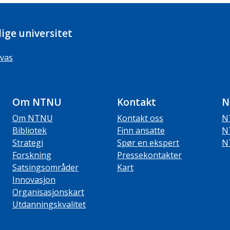
ige universitet
vas
Om NTNU
Kontakt
N
Om NTNU
Kontakt oss
N
Bibliotek
Finn ansatte
N
Strategi
Spør en ekspert
N
Forskning
Pressekontakter
Satsingsområder
Kart
Innovasjon
Organisasjonskart
Utdanningskvalitet