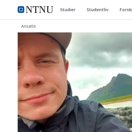
Studier
Studentliv
Forsk
ntnu.no
NTNU Hjemmeside
Ansatte
Kristoffer Leistad