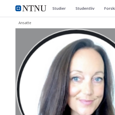
Studier
Studentliv
Forsk
ntnu.no
NTNU Hjemmeside
Ansatte
Kristine Rognlid Hagaseth