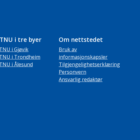
TNU i tre byer
Om nettstedet
TNU i Gjøvik
Bruk av
TNU i Trondheim
informasjonskapsler
TNU i Ålesund
Tilgjengelighetserklæring
Personvern
Ansvarlig redaktør