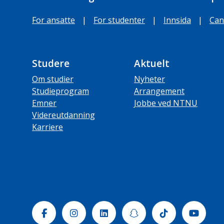
For ansatte
|
For studenter
|
Innsida
|
Can
Studere
Aktuelt
Om studier
Nyheter
Studieprogram
Arrangement
Emner
Jobbe ved NTNU
Videreutdanning
Karriere
Facebook
Instagram
Linkedin
Snapchat
Tiktok
Yout