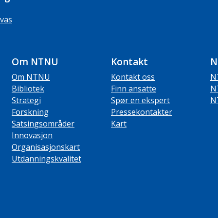
vas
Om NTNU
Kontakt
N
Om NTNU
Kontakt oss
N
Bibliotek
Finn ansatte
N
Strategi
Spør en ekspert
N
Forskning
Pressekontakter
Satsingsområder
Kart
Innovasjon
Organisasjonskart
Utdanningskvalitet
ube