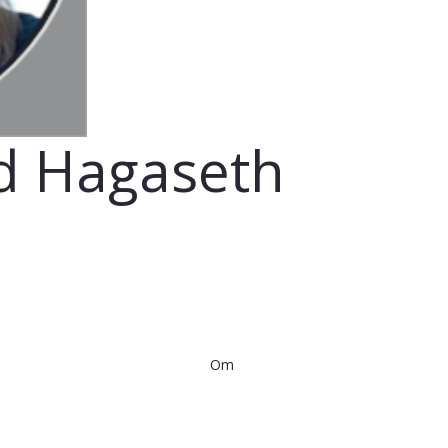
id Hagaseth
Om