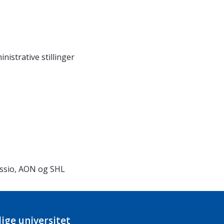
nistrative stillinger
sessio, AON og SHL
ige universitet