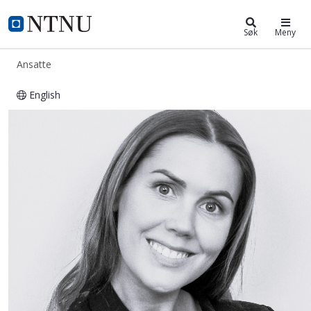
ntnu.no
NTNU Hjemmeside
Søk
Meny
Ansatte
English
Kristine Grønvold