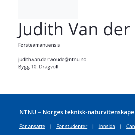
Judith Van de
Førsteamanuensis
judith.van.der.woude@ntnu.no
Bygg 10, Dragvoll
NTNU – Norges teknisk-naturvitenskapel
For ansatte
|
For studenter
|
Innsida
|
Can