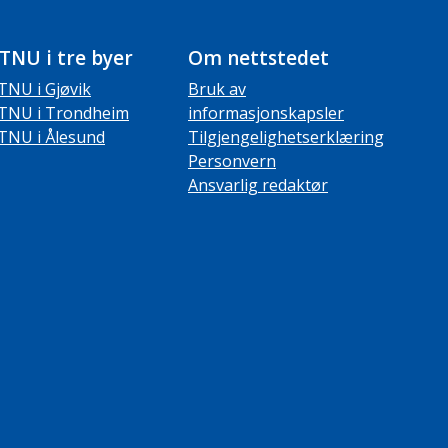
TNU i tre byer
Om nettstedet
TNU i Gjøvik
Bruk av
TNU i Trondheim
informasjonskapsler
TNU i Ålesund
Tilgjengelighetserklæring
Personvern
Ansvarlig redaktør