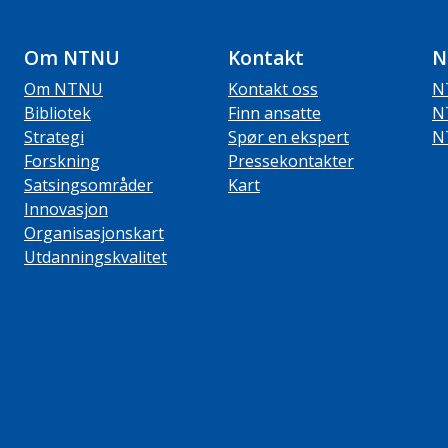
Om NTNU
Kontakt
N
Om NTNU
Kontakt oss
N
Bibliotek
Finn ansatte
N
Strategi
Spør en ekspert
N
Forskning
Pressekontakter
Satsingsområder
Kart
Innovasjon
Organisasjonskart
Utdanningskvalitet
ube