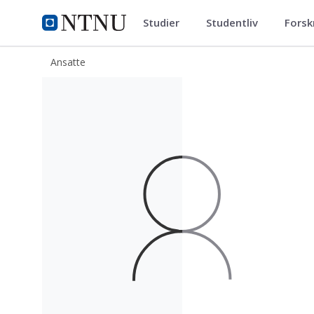
Studier
Studentliv
Forsk
ntnu.no
NTNU Hjemmeside
Ansatte
Judith Van der Woude