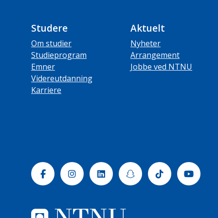
Studere
Aktuelt
Om studier
Nyheter
Studieprogram
Arrangement
Emner
Jobbe ved NTNU
Videreutdanning
Karriere
Facebook
Instagram
Linkedin
Snapchat
Tiktok
Yout