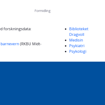
Formidling
Kompetanseord
ed forskningsdata:
Biblioteket
Dragvoll
Medisin
g barnevern
(RKBU Midt-
Psykiatri
Psykologi