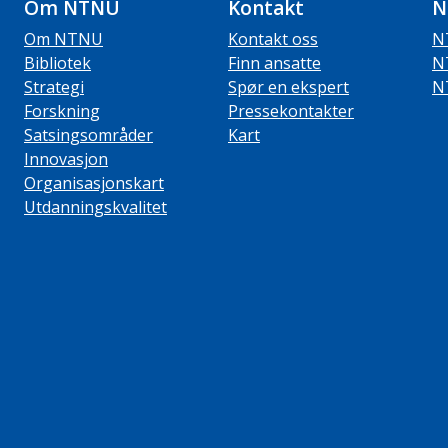
Om NTNU
Kontakt
N
Om NTNU
Kontakt oss
N
Bibliotek
Finn ansatte
N
Strategi
Spør en ekspert
N
Forskning
Pressekontakter
Satsingsområder
Kart
Innovasjon
Organisasjonskart
Utdanningskvalitet
ube