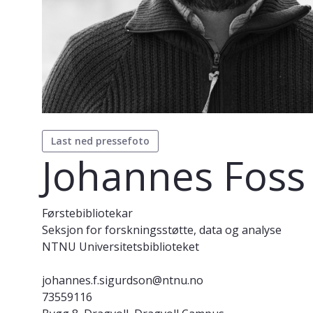
Last ned pressefoto
Johannes Foss
Førstebibliotekar
Seksjon for forskningsstøtte, data og analyse
NTNU Universitetsbiblioteket
johannes.f.sigurdson@ntnu.no
73559116