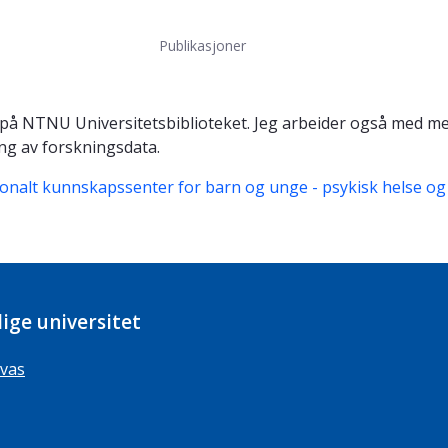
Publikasjoner
gi på NTNU Universitetsbiblioteket. Jeg arbeider også med m
ing av forskningsdata.
onalt kunnskapssenter for barn og unge - psykisk helse o
ige universitet
vas