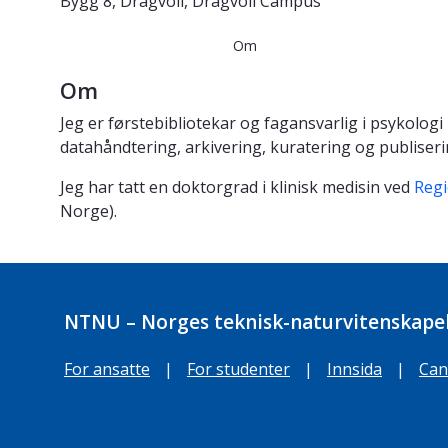
Bygg 8, Dragvoll, Dragvoll Campus
Om
Om
Jeg er førstebibliotekar og fagansvarlig i psykolo
datahåndtering, arkivering, kuratering og publiser
Jeg har tatt en doktorgrad i klinisk medisin ved
Regi
Norge).
NTNU – Norges teknisk-naturvitenskapel
For ansatte
|
For studenter
|
Innsida
|
Can