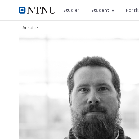
Studier
Studentliv
Forsk
ntnu.no
NTNU Hjemmeside
Ansatte
Johannes Foss Sigurdson