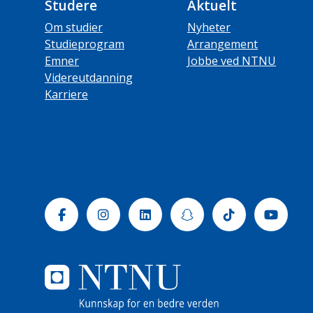
Studere
Aktuelt
Om studier
Nyheter
Studieprogram
Arrangement
Emner
Jobbe ved NTNU
Videreutdanning
Karriere
Facebook
Instagram
Linkedin
Snapchat
Tiktok
Yout