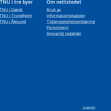
TNU i tre byer
Om nettstedet
TNU i Gjøvik
Bruk av
TNU i Trondheim
informasjonskapsler
TNU i Ålesund
Tilgjengelighetserklæring
Personvern
Ansvarlig redaktør
Logg inn