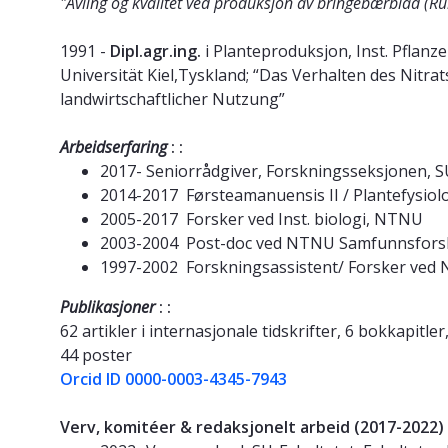
"Avling og kvalitet ved produksjon av bringebærblad (Ru
1991 -
Dipl.agr.ing.
i Planteproduksjon, Inst. Pflan
Universität Kiel,Tyskland; “Das Verhalten des Nitra
landwirtschaftlicher Nutzung”
Arbeidserfaring
: :
2017- Seniorrådgiver, Forskningsseksjonen, 
2014-2017 Førsteamanuensis II / Plantefysiolo
2005-2017 Forsker ved Inst. biologi, NTNU
2003-2004 Post-doc ved NTNU Samfunnsforskn
1997-2002 Forskningsassistent/ Forsker ve
Publikasjoner
: :
62 artikler i internasjonale tidskrifter, 6 bokkapitle
44 poster
Orcid ID 0000-0003-4345-7943
Verv, komitéer & redaksjonelt arbeid (2017-2022)