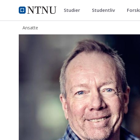
Studier
Studentliv
Forsk
ntnu.no
NTNU Hjemmeside
Ansatte
Jens Rohloff