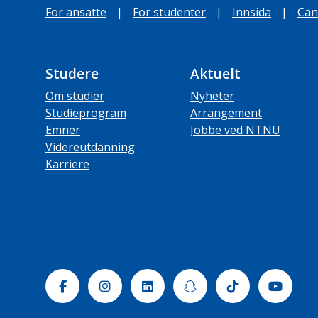
For ansatte
|
For studenter
|
Innsida
|
Can
Studere
Aktuelt
Om studier
Nyheter
Studieprogram
Arrangement
Emner
Jobbe ved NTNU
Videreutdanning
Karriere
Facebook
Instagram
Linkedin
Snapchat
Tiktok
Yout