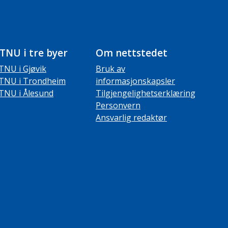
TNU i tre byer
Om nettstedet
TNU i Gjøvik
Bruk av
TNU i Trondheim
informasjonskapsler
TNU i Ålesund
Tilgjengelighetserklæring
Personvern
Ansvarlig redaktør