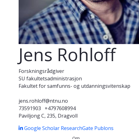
Jens Rohloff
Forskningsrådgiver
SU fakultetsadministrasjon
Fakultet for samfunns- og utdanningsvitenskap
jens.rohloff@ntnu.no
73591903
+4797608994
Paviljong C, 235, Dragvoll
Google Scholar
ResearchGate
Publons
Om