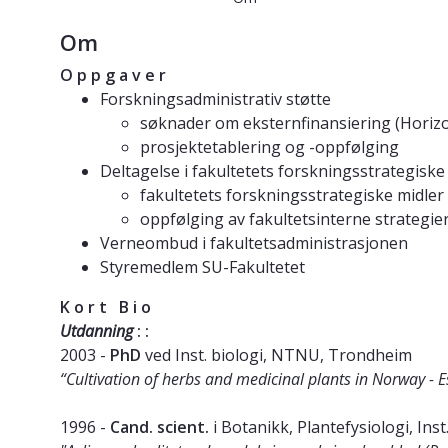
Om
O p p g a v e r
Forskningsadministrativ støtte
søknader om eksternfinansiering (Hori
prosjektetablering og -oppfølging
Deltagelse i fakultetets forskningsstrategiske
fakultetets forskningsstrategiske midler
oppfølging av fakultetsinterne strategie
Verneombud i fakultetsadministrasjonen
Styremedlem SU-Fakultetet
K o r t B i o
Utdanning
: :
2003 -
PhD
ved Inst. biologi, NTNU, Trondheim
“Cultivation of herbs and medicinal plants in Norway - E
1996 -
Cand. scient.
i Botanikk, Plantefysiologi, I