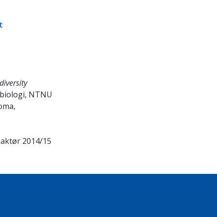
t
iversity
 biologi, NTNU
roma,
daktør 2014/15