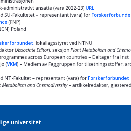
dministrasjonen
-administrativt ansatte (vara 2022-23)
URL
 SU-Fakultetet – representant (vara) for
Forskerforbunde
ence
(FNP)
NCN) Poland
skerforbundet
, lokallagsstyret ved NTNU
aktør (
Associate Editor
), seksjon
Plant Metabolism and Chemod
rogrammes across European countries – Deltager fra Inst.
jø (
VKM
) – Medlem av Faggruppen for tilsetningsstoffer, a
 NT-Fakultet – representant (vara) for
Forskerforbundet
t Metabolism and Chemodiversity
– artikkelredaktør, gjestere
ige universitet