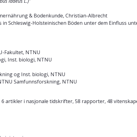
bus idaeus L.)
”
zenernährung & Bodenkunde, Christian-Albrecht
ts in Schleswig-Holsteinischen Böden unter
dem Einfluss unt
SU-Fakultet, NTNU
gi, Inst. biologi, NTNU
ing og Inst. biologi, NTNU
d NTNU Samfunnsforskning, NTNU
r, 6 artikler i nasjonale tidskrifter, 58 rapporter, 48 vitensk