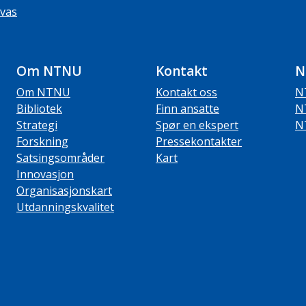
vas
Om NTNU
Kontakt
N
Om NTNU
Kontakt oss
N
Bibliotek
Finn ansatte
N
Strategi
Spør en ekspert
N
Forskning
Pressekontakter
Satsingsområder
Kart
Innovasjon
Organisasjonskart
Utdanningskvalitet
ube