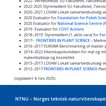
2022- Verneombud, SU-Fakultetet, Fakultetsa
2022-2025 Styremedlem SU-Fakultetet, Teknisk
2020–2021 LOSAM Lokalt samarbeidsutvalg ved
2020 Evaluator for
Foundation for Polish Sci
2020 Evaluator for
National Science Centre
(
2019- Evaluator for
COST Actions
2018–2019 Styremedlem (1. aktiv vara) for
For
2017–
FRONTIERS IN PLANT SCIENCE
– Medred
2016–2017
EUROMA
Benchmarking of master p
2014–2022 Vitenskapskomitéen for mat og mil
matemballasje og kosmetikk
2013–2017 LOSAM Lokalt samarbeidsutvalg ved
2012–2017
FRONTIERS IN PLANT SCIENCE
Plan
(oppdatert 4. nov 2025)
NTNU – Norges teknisk-naturvitenskapel