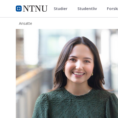
Studier
Studentliv
Forsk
ntnu.no
NTNU Hjemmeside
Ansatte
Ivana Zlatic