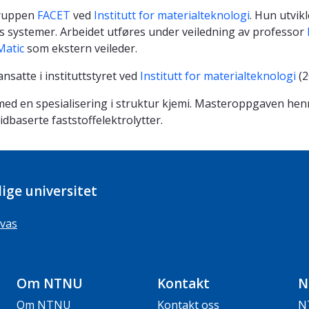
gruppen
FACET
ved
Institutt for materialteknologi
. Hun utvik
s systemer. Arbeidet utføres under veiledning av professor
Matic
som ekstern veileder.
nsatte i instituttstyret ved
Institutt for materialteknologi
(2
, med en spesialisering i struktur kjemi. Masteroppgaven he
dbaserte faststoffelektrolytter.
ige universitet
vas
Om NTNU
Kontakt
N
Om NTNU
Kontakt oss
N