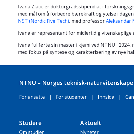
Ivana Zlatic er doktorgradsstipendiat i forsknings
med mål om å forbedre bærekraft og ytelse i dagen
N5T (Nordic Five Tech)
, med professor
Aleksandar 
Ivana er representant for midlertidig vitenskaplige a
Ivana fullførte sin master i kjemi ved NTNU i 2024
med fokus på syntese og karakterisering av nye hali
NTNU – Norges teknisk-naturvitenskapel
For ansatte
|
For studenter
|
Innsida
|
Can
Studere
Aktuelt
Om studier
Nyheter