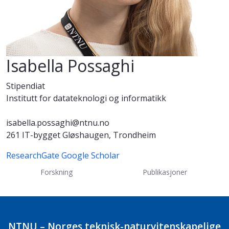
Isabella Possaghi
Stipendiat
Institutt for datateknologi og informatikk
isabella.possaghi@ntnu.no
261 IT-bygget Gløshaugen, Trondheim
ResearchGate
Google Scholar
Forskning
Publikasjoner
NTNU – Norges teknisk-naturvitenskapelige