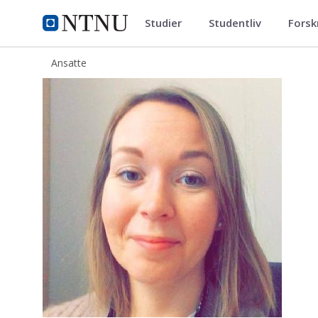
Studier
Studentliv
Forsk
ntnu.no
NTNU Hjemmeside
Ansatte
Ingrid Lerato Halvorsen Lødemel