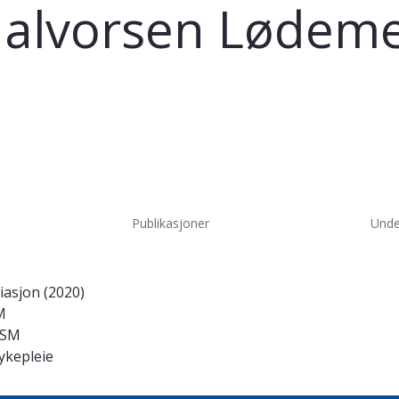
 Halvorsen Lødeme
Publikasjoner
Unde
iasjon (2020)
M
ISM
ykepleie