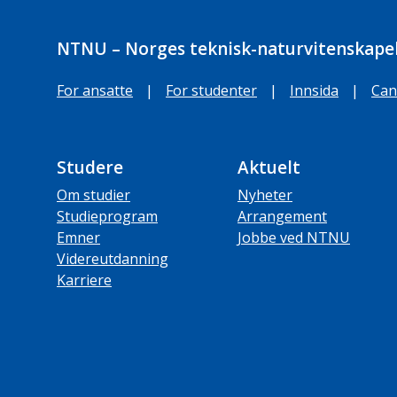
NTNU – Norges teknisk-naturvitenskapel
For ansatte
|
For studenter
|
Innsida
|
Can
Studere
Aktuelt
Om studier
Nyheter
Studieprogram
Arrangement
Emner
Jobbe ved NTNU
Videreutdanning
Karriere