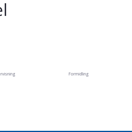
l
rvisning
Formidling