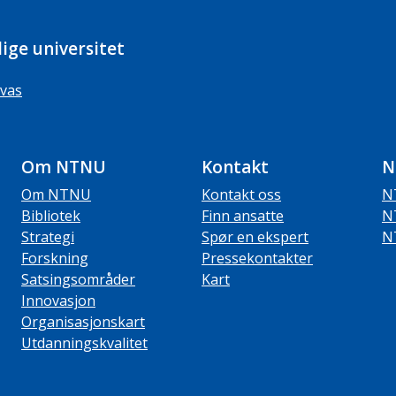
ige universitet
vas
Om NTNU
Kontakt
N
Om NTNU
Kontakt oss
N
Bibliotek
Finn ansatte
N
Strategi
Spør en ekspert
N
Forskning
Pressekontakter
Satsingsområder
Kart
Innovasjon
Organisasjonskart
Utdanningskvalitet