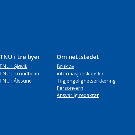
TNU i tre byer
Om nettstedet
TNU i Gjøvik
Bruk av
TNU i Trondheim
informasjonskapsler
TNU i Ålesund
Tilgjengelighetserklæring
Personvern
Ansvarlig redaktør