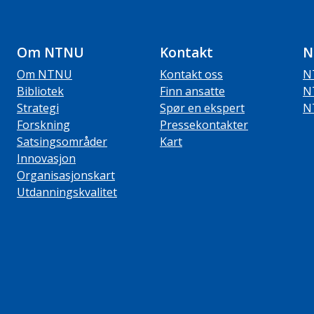
Om NTNU
Kontakt
N
Om NTNU
Kontakt oss
N
Bibliotek
Finn ansatte
N
Strategi
Spør en ekspert
N
Forskning
Pressekontakter
Satsingsområder
Kart
Innovasjon
Organisasjonskart
Utdanningskvalitet
ube