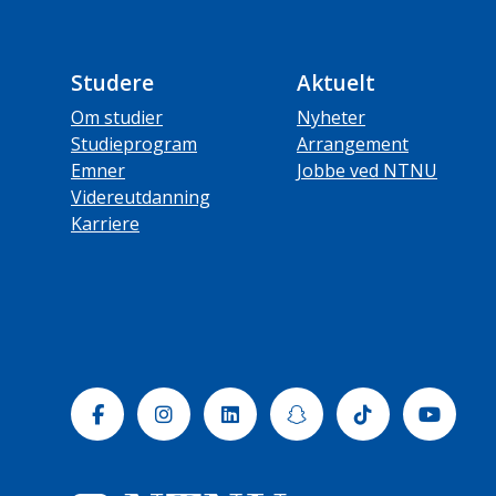
Studere
Aktuelt
Om studier
Nyheter
Studieprogram
Arrangement
Emner
Jobbe ved NTNU
Videreutdanning
Karriere
Facebook
Instagram
Linkedin
Snapchat
Tiktok
Yout