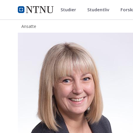
Studier
Studentliv
Forsk
ntnu.no
NTNU Hjemmeside
Ansatte
Hege Thronæs Kissten