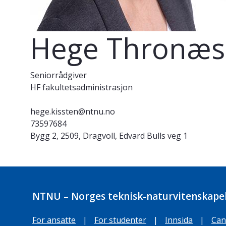
Hege Thronæs 
Seniorrådgiver
HF fakultetsadministrasjon
hege.kissten@ntnu.no
73597684
Bygg 2, 2509, Dragvoll, Edvard Bulls veg 1
NTNU – Norges teknisk-naturvitenskapel
For ansatte
|
For studenter
|
Innsida
|
Can