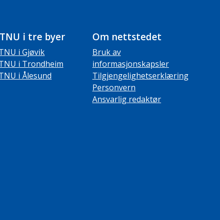
TNU i tre byer
Om nettstedet
TNU i Gjøvik
Bruk av
TNU i Trondheim
informasjonskapsler
TNU i Ålesund
Tilgjengelighetserklæring
Personvern
Ansvarlig redaktør