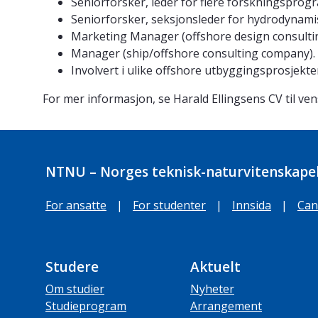
Seniorforsker, leder for flere forskningsprog
Seniorforsker, seksjonsleder for hydrodynam
Marketing Manager (offshore design consulti
Manager (ship/offshore consulting company).
Involvert i ulike offshore utbyggingsprosjekte
For mer informasjon, se Harald Ellingsens CV til v
NTNU – Norges teknisk-naturvitenskapel
For ansatte
|
For studenter
|
Innsida
|
Can
Studere
Aktuelt
Om studier
Nyheter
Studieprogram
Arrangement