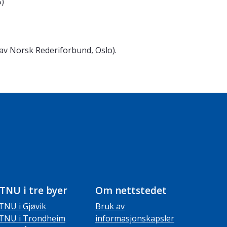
5)
 av Norsk Rederiforbund, Oslo).
TNU i tre byer
Om nettstedet
TNU i Gjøvik
Bruk av
TNU i Trondheim
informasjonskapsler