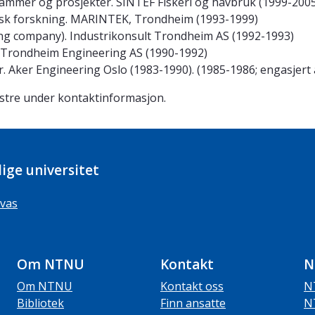
rammer og prosjekter. SINTEF Fiskeri og havbruk (1999-200
isk forskning. MARINTEK, Trondheim (1993-1999)
ng company). Industrikonsult Trondheim AS (1992-1993)
 Trondheim Engineering AS (1990-1992)
r. Aker Engineering Oslo (1983-1990). (1985-1986; engasjert
enstre under kontaktinformasjon.
ige universitet
vas
Om NTNU
Kontakt
N
Om NTNU
Kontakt oss
N
Bibliotek
Finn ansatte
N