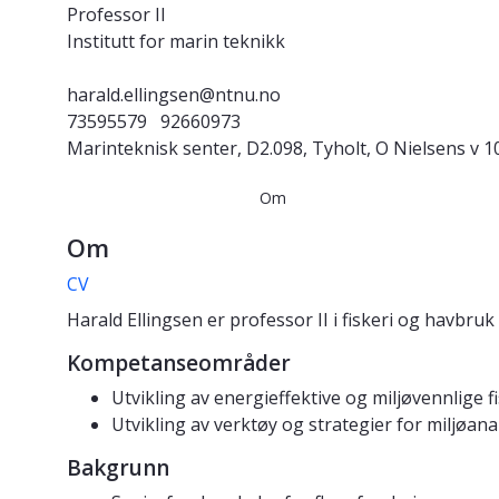
Professor II
Institutt for marin teknikk
harald.ellingsen@ntnu.no
73595579
92660973
Marinteknisk senter, D2.098, Tyholt, O Nielsens v 1
Om
Om
CV
Harald Ellingsen er professor II i fiskeri og havbruk 
Kompetanseområder
Utvikling av energieffektive og miljøvennlige f
Utvikling av verktøy og strategier for miljøan
Bakgrunn