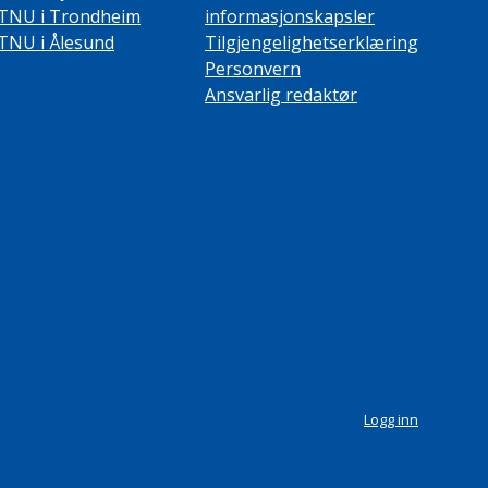
TNU i Trondheim
informasjonskapsler
TNU i Ålesund
Tilgjengelighetserklæring
Personvern
Ansvarlig redaktør
Logg inn