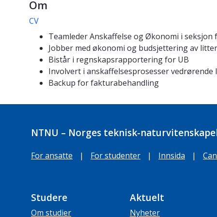
Om
CV
Teamleder Anskaffelse og Økonomi i seksjon fo
Jobber med økonomi og budsjettering av litte
Bistår i regnskapsrapportering for UB
Involvert i anskaffelsesprosesser vedrørende 
Backup for fakturabehandling
NTNU – Norges teknisk-naturvitenskapel
For ansatte
|
For studenter
|
Innsida
|
Can
Studere
Aktuelt
Om studier
Nyheter