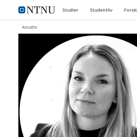
Studier
Studentliv
Forsk
ntnu.no
NTNU Hjemmeside
Ansatte
Hanne Nordal