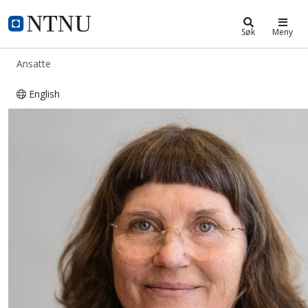
ntnu.no
NTNU Hjemmeside
Søk
Meny
Ansatte
English
Hanne Charlotte Asbjørnsdatter Hel