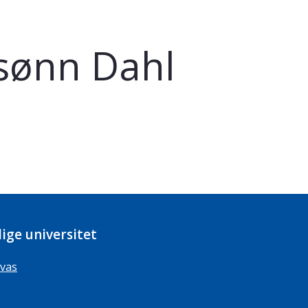
rsønn Dahl
ige universitet
vas