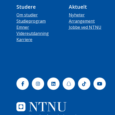
Studere
Aktuelt
Om studier
Nyheter
Studieprogram
Arrangement
Emner
Jobbe ved NTNU
Videreutdanning
Karriere
Facebook
Instagram
Linkedin
Snapchat
Tiktok
Yout