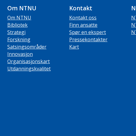
Om NTNU
Kontakt
N
Om NTNU
Kontakt oss
N
Bibliotek
Finn ansatte
N
Strategi
Spør en ekspert
N
Forskning
Pressekontakter
Satsingsområder
Kart
Innovasjon
Organisasjonskart
Utdanningskvalitet
ube