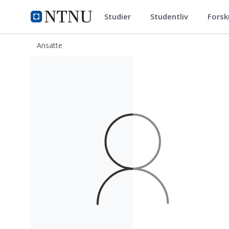
Studier
Studentliv
Forsk
ntnu.no
NTNU Hjemmeside
Ansatte
Halvor Torgeirsønn Dahl