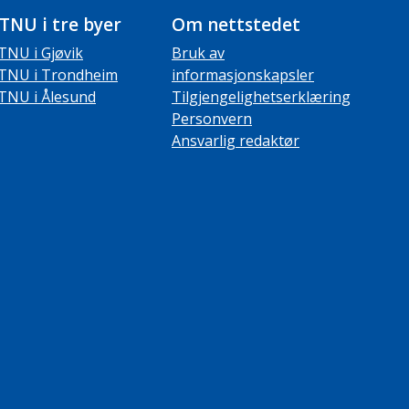
TNU i tre byer
Om nettstedet
TNU i Gjøvik
Bruk av
TNU i Trondheim
informasjonskapsler
TNU i Ålesund
Tilgjengelighetserklæring
Personvern
Ansvarlig redaktør