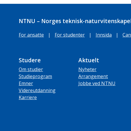
NTNU – Norges teknisk-naturvitenskapel
For ansatte
|
For studenter
|
Innsida
|
Can
Studere
Aktuelt
Om studier
Nyheter
Studieprogram
Arrangement
Emner
Jobbe ved NTNU
Videreutdanning
Karriere