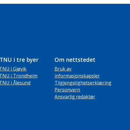
TNU i tre byer
Om nettstedet
TNU i Gjøvik
Bruk av
TNU i Trondheim
informasjonskapsler
TNU i Ålesund
Tilgjengelighetserklæring
Personvern
Ansvarlig redaktør