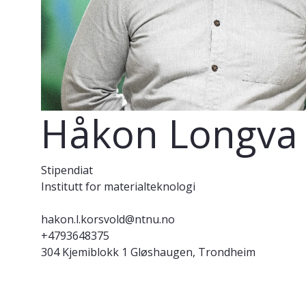
Håkon Longva 
Stipendiat
Institutt for materialteknologi
hakon.l.korsvold@ntnu.no
+4793648375
304 Kjemiblokk 1 Gløshaugen, Trondheim