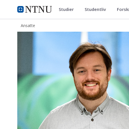
Studier
Studentliv
Forsk
ntnu.no
NTNU Hjemmeside
Ansatte
Håkon Longva Korsvold