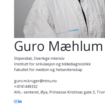
Guro Mæhlum 
Stipendiat, Overlege intensiv
Institutt for sirkulasjon og bildediagnostikk
Fakultet for medisin og helsevitenskap
guro.m.kruger@ntnu.no
+4741449332
AHL- senteret, Øya, Prinsesse Kristinas gate 3, Tr