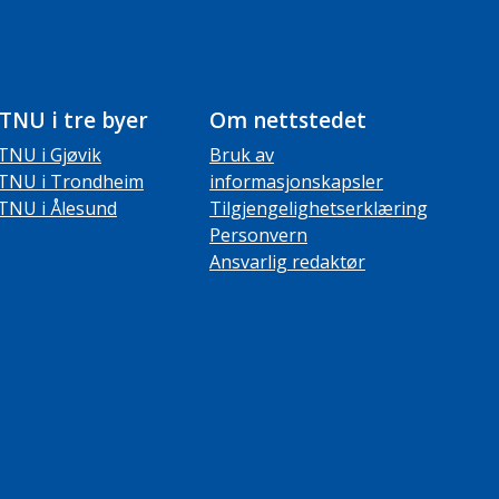
TNU i tre byer
Om nettstedet
TNU i Gjøvik
Bruk av
TNU i Trondheim
informasjonskapsler
TNU i Ålesund
Tilgjengelighetserklæring
Personvern
Ansvarlig redaktør