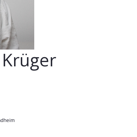
Krüger
ondheim