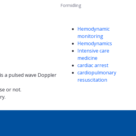
Formidling
Kompetanseord
Hemodynamic
monitoring
Hemodynamics
Intensive care
medicine
cardiac arrest
cardiopulmonary
 is a pulsed wave Doppler
resuscitation
se or not.
ry.