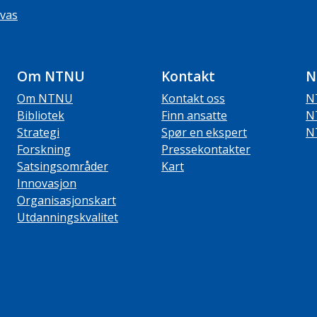
vas
Om NTNU
Kontakt
N
Om NTNU
Kontakt oss
N
Bibliotek
Finn ansatte
N
Strategi
Spør en ekspert
N
Forskning
Pressekontakter
Satsingsområder
Kart
Innovasjon
Organisasjonskart
Utdanningskvalitet
ube