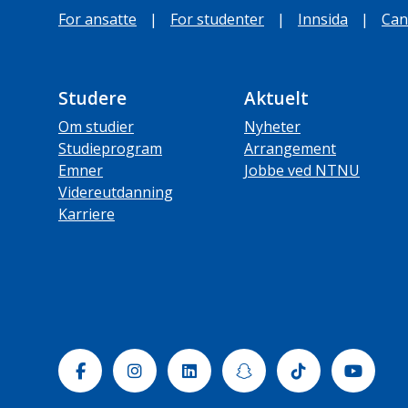
For ansatte
|
For studenter
|
Innsida
|
Can
Studere
Aktuelt
Om studier
Nyheter
Studieprogram
Arrangement
Emner
Jobbe ved NTNU
Videreutdanning
Karriere
Facebook
Instagram
Linkedin
Snapchat
Tiktok
Yout