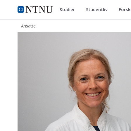
Studier
Studentliv
Forsk
ntnu.no
NTNU Hjemmeside
Ansatte
Guro Mæhlum Krüger