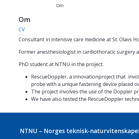
Om
Om
CV
Consultant in intenisve care medicine at St. Olavs Ho
Former anesthesiologist in cardiothoracic surgery a
PhD student at NTNU in the project:
RescueDoppler, a innovationproject that invol
probe with a unique fastening device placed 
The project involves the use of the Doppler prob
We have also tested the RescueDoppler techno
NTNU – Norges teknisk-naturvitenskapel