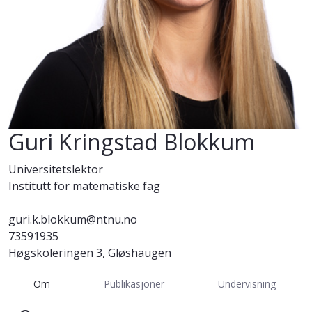
Guri Kringstad Blokkum
Universitetslektor
Institutt for matematiske fag
guri.k.blokkum@ntnu.no
73591935
Høgskoleringen 3, Gløshaugen
Om
Publikasjoner
Undervisning