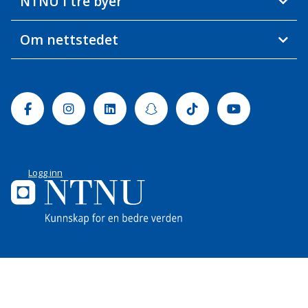
NTNU i tre byer
Om nettstedet
Facebook
Instagram
Linkedin
Snapchat
Tiktok
Youtube
Logg inn