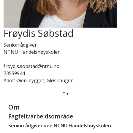
Frøydis Søbstad
Seniorrådgiver
NTNU Handelshøyskolen
froydis.sobstad@ntnu.no
73559944
Adolf Øien-bygget, Gløshaugen
Om
Om
Fagfelt/arbeidsområde
Seniorrådgiver ved NTNU Handelshøyskolen