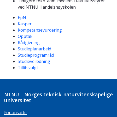
Tidligere tekn. adm. medlem i fakultetsstyret
ved NTNU Handelshøyskolen
Kompetanseord
EpN
Kasper
Kompetansevurdering
Opptak
Rådgivning
Studieplanarbeid
Studieprogramråd
Studieveiledning
Tillitsvalgt
NTNU – Norges teknisk-naturvitenskapelige
universitet
For ansatte