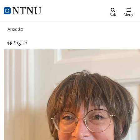
ntnu.no
NTNU Hjemmeside
Søk
Meny
Ansatte
English
Eva Madland