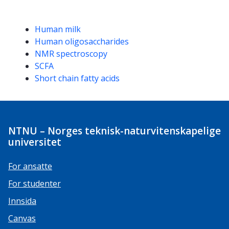
Kompetanseord
Human milk
Human oligosaccharides
NMR spectroscopy
SCFA
Short chain fatty acids
NTNU – Norges teknisk-naturvitenskapelige
universitet
For ansatte
For studenter
Innsida
Canvas