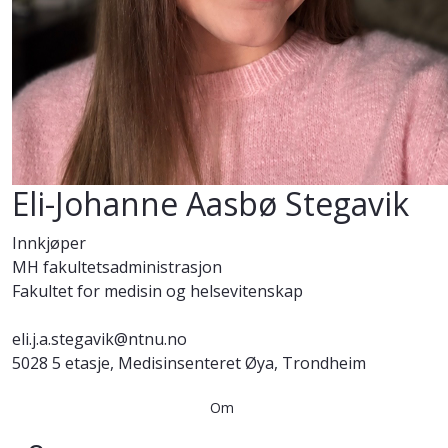
Eli-Johanne Aasbø Stegavik
Innkjøper
MH fakultetsadministrasjon
Fakultet for medisin og helsevitenskap
eli.j.a.stegavik@ntnu.no
5028 5 etasje, Medisinsenteret Øya, Trondheim
Om