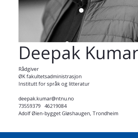
Deepak Kuma
Rådgiver
ØK fakultetsadministrasjon
Institutt for språk og litteratur
deepak.kumar@ntnu.no
73559379
46219084
Adolf Øien-bygget Gløshaugen, Trondheim