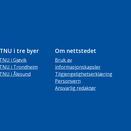
TNU i tre byer
Om nettstedet
TNU i Gjøvik
Bruk av
TNU i Trondheim
informasjonskapsler
TNU i Ålesund
Tilgjengelighetserklæring
Personvern
Ansvarlig redaktør