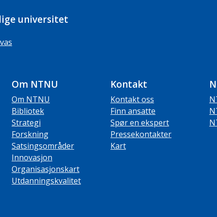
ige universitet
vas
Om NTNU
Kontakt
N
Om NTNU
Kontakt oss
N
Bibliotek
Finn ansatte
N
Strategi
Spør en ekspert
N
Forskning
Pressekontakter
Satsingsområder
Kart
Innovasjon
Organisasjonskart
Utdanningskvalitet