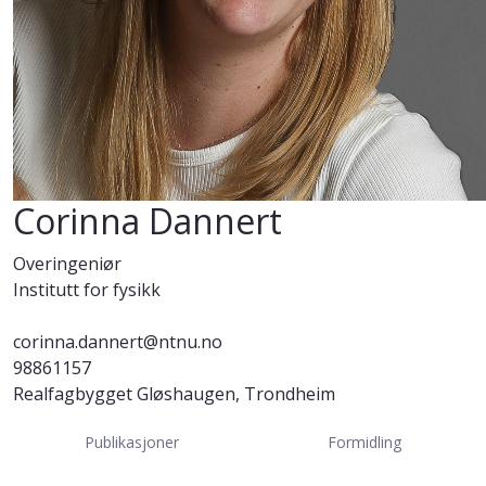
Corinna Dannert
Overingeniør
Institutt for fysikk
corinna.dannert@ntnu.no
98861157
Realfagbygget Gløshaugen, Trondheim
Publikasjoner
Formidling