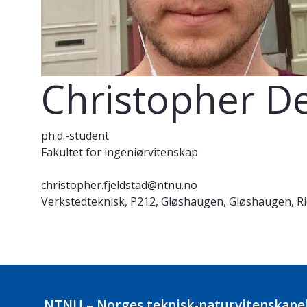
Christopher De
ph.d.-student
Fakultet for ingeniørvitenskap
christopher.fjeldstad@ntnu.no
Verkstedteknisk, P212, Gløshaugen, Gløshaugen, Ri
NTNU – Norges teknisk-naturvitenskapel