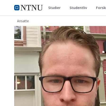
Studier
Studentliv
Forsk
ntnu.no
NTNU Hjemmeside
Ansatte
Christopher Devik Fjeldstad