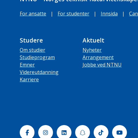
For ansatte
|
For studenter
|
Innsida
|
Can
Studere
Aktuelt
Om studier
Nyheter
Studieprogram
Arrangement
Emner
Jobbe ved NTNU
Videreutdanning
Karriere
Facebook
Instagram
Linkedin
Snapchat
Tiktok
Yout