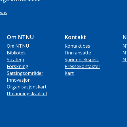
vas
Om NTNU
Kontakt
N
Om NTNU
Kontakt oss
N
Bibliotek
Finn ansatte
N
Strategi
Spør en ekspert
N
Forskning
Pressekontakter
Satsingsområder
Kart
Innovasjon
Organisasjonskart
Utdanningskvalitet
ube