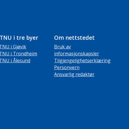
TNU i tre byer
Om nettstedet
TNU i Gjøvik
Bruk av
TNU i Trondheim
informasjonskapsler
TNU i Ålesund
Tilgjengelighetserklæring
Personvern
Ansvarlig redaktør