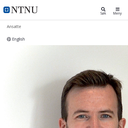
ntnu.no
NTNU Hjemmeside
Søk
Meny
Ansatte
English
Christian Dalheim Øien