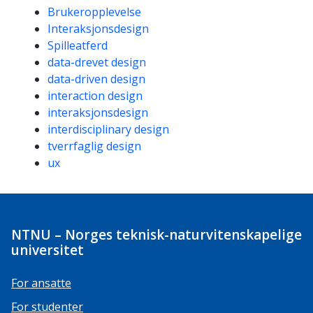
Kompetanseord
Brukeropplevelse
Interaksjonsdesign
Spilleatferd
data-drevet design
data-driven design
interaction design
interaksjonsdesign
interdisciplinary design
tverrfaglig design
ux
NTNU – Norges teknisk-naturvitenskapelige
universitet
For ansatte
For studenter