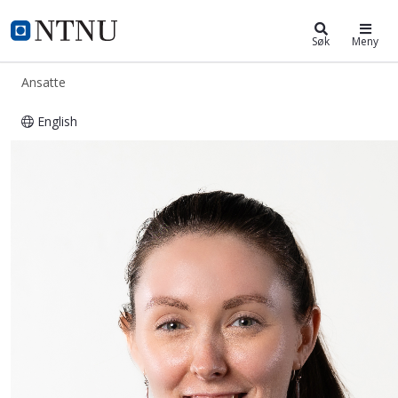
ntnu.no
NTNU Hjemmeside
Søk
Meny
Ansatte
English
Carly Grace Allen