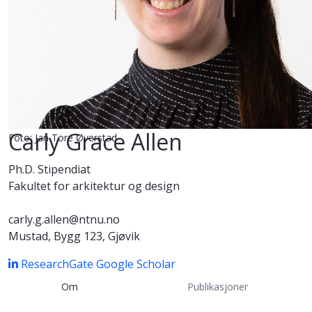
Carly Grace Allen
Foto: Jan Tore Øverstad
Ph.D. Stipendiat
Fakultet for arkitektur og design
carly.g.allen@ntnu.no
Mustad, Bygg 123, Gjøvik
ResearchGate
Google Scholar
Om
Publikasjoner