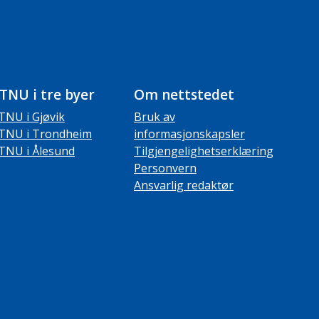
TNU i tre byer
Om nettstedet
TNU i Gjøvik
Bruk av
TNU i Trondheim
informasjonskapsler
TNU i Ålesund
Tilgjengelighetserklæring
Personvern
Ansvarlig redaktør