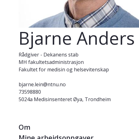
Bjarne Anders 
Rådgiver - Dekanens stab
MH fakultetsadministrasjon
Fakultet for medisin og helsevitenskap
bjarne.lein@ntnu.no
73598880
5024a Medisinsenteret Øya, Trondheim
Om
Mine arbeidsoppgaver