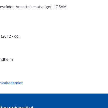
sesrådet, Ansettelsesutvalget, LOSAM
(2012 - dd.)
ondheim
nkakademiet
ige universitet