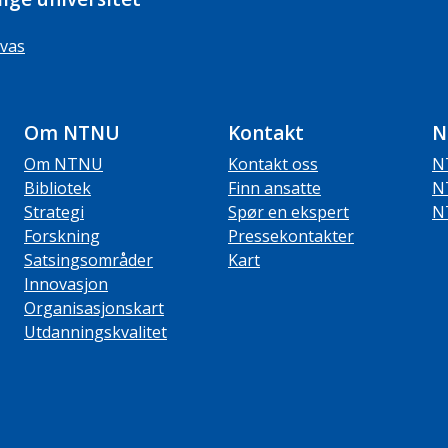
vas
Om NTNU
Kontakt
N
Om NTNU
Kontakt oss
N
Bibliotek
Finn ansatte
N
Strategi
Spør en ekspert
N
Forskning
Pressekontakter
Satsingsområder
Kart
Innovasjon
Organisasjonskart
Utdanningskvalitet
ube