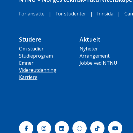
For ansatte
|
For studenter
|
Innsida
|
Can
Studere
Aktuelt
Om studier
Nyheter
Studieprogram
Arrangement
Emner
Jobbe ved NTNU
Videreutdanning
Karriere
Facebook
Instagram
Linkedin
Snapchat
Tiktok
Yout