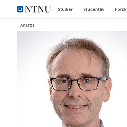
Studier
Studentliv
Forsk
ntnu.no
NTNU Hjemmeside
Ansatte
Bjarne Anders Lein