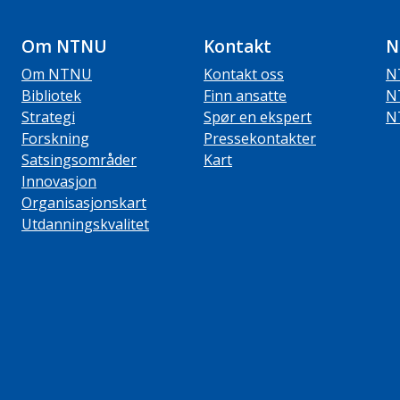
Om NTNU
Kontakt
N
Om NTNU
Kontakt oss
N
Bibliotek
Finn ansatte
N
Strategi
Spør en ekspert
N
Forskning
Pressekontakter
Satsingsområder
Kart
Innovasjon
Organisasjonskart
Utdanningskvalitet
ube