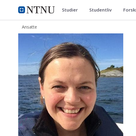
Studier
Studentliv
Forsk
ntnu.no
NTNU Hjemmeside
Ansatte
Bente Uhre Halvorsen