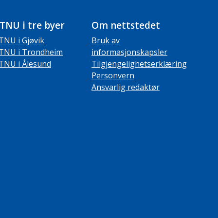
TNU i tre byer
Om nettstedet
TNU i Gjøvik
Bruk av
TNU i Trondheim
informasjonskapsler
TNU i Ålesund
Tilgjengelighetserklæring
Personvern
Ansvarlig redaktør