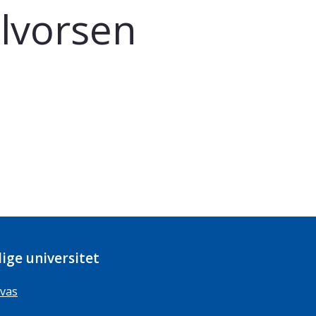
lvorsen
ige universitet
vas