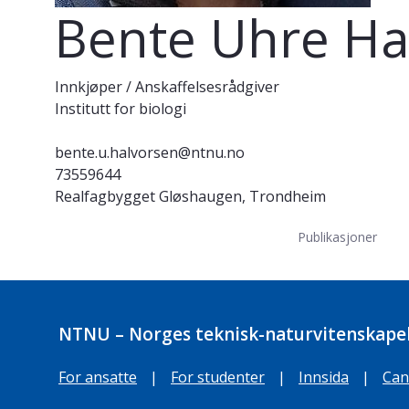
Bente Uhre Ha
Innkjøper / Anskaffelsesrådgiver
Institutt for biologi
bente.u.halvorsen@ntnu.no
73559644
Realfagbygget Gløshaugen, Trondheim
Publikasjoner
NTNU – Norges teknisk-naturvitenskapel
For ansatte
|
For studenter
|
Innsida
|
Can