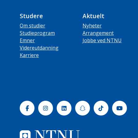
Studere
Aktuelt
Om studier
Nyheter
Studieprogram
Arrangement
Emner
Jobbe ved NTNU
Videreutdanning
Karriere
Facebook
Instagram
Linkedin
Snapchat
Tiktok
Yout