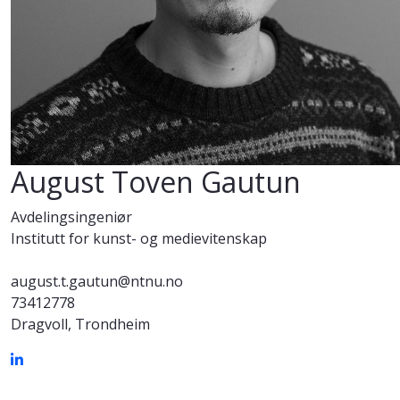
August Toven Gautun
Avdelingsingeniør
Institutt for kunst- og medievitenskap
august.t.gautun@ntnu.no
73412778
Dragvoll, Trondheim