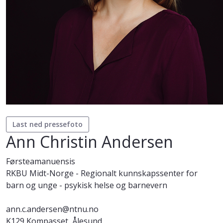
Last ned pressefoto
Ann Christin Andersen
Førsteamanuensis
RKBU Midt-Norge - Regionalt kunnskapssenter for
barn og unge - psykisk helse og barnevern
ann.c.andersen@ntnu.no
K129 Kompasset, Ålesund