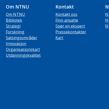
Om NTNU
Kontakt
N
Om NTNU
Kontakt oss
N
Bibliotek
Finn ansatte
N
Strategi
Spør en ekspert
N
Forskning
Pressekontakter
Satsingsområder
Kart
Innovasjon
Organisasjonskart
Utdanningskvalitet
ube