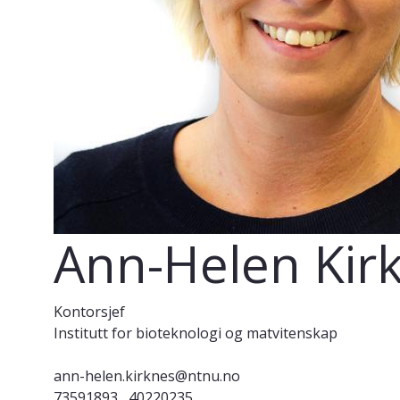
Ann-Helen Kir
Kontorsjef
Institutt for bioteknologi og matvitenskap
ann-helen.kirknes@ntnu.no
73591893
40220235