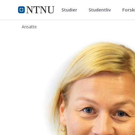
Studier
Studentliv
Forsk
ntnu.no
NTNU Hjemmeside
Ansatte
Ann-Helen Kirknes