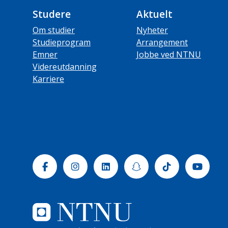
Studere
Aktuelt
Om studier
Nyheter
Studieprogram
Arrangement
Emner
Jobbe ved NTNU
Videreutdanning
Karriere
Facebook
Instagram
Linkedin
Snapchat
Tiktok
Yout