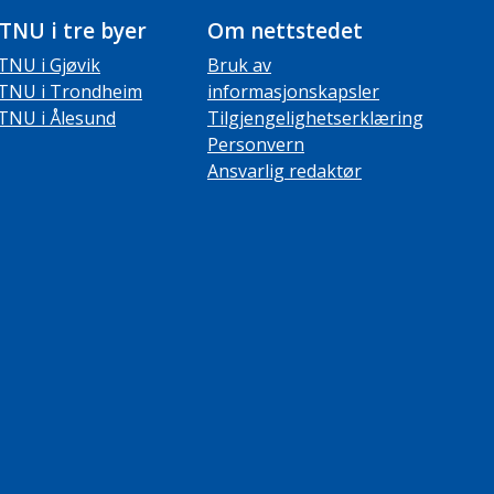
TNU i tre byer
Om nettstedet
TNU i Gjøvik
Bruk av
TNU i Trondheim
informasjonskapsler
TNU i Ålesund
Tilgjengelighetserklæring
Personvern
Ansvarlig redaktør