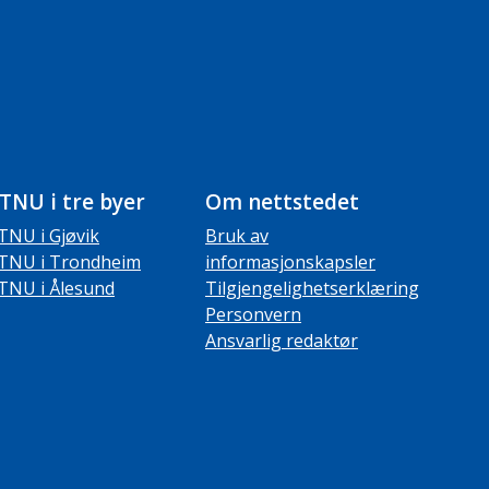
TNU i tre byer
Om nettstedet
TNU i Gjøvik
Bruk av
TNU i Trondheim
informasjonskapsler
TNU i Ålesund
Tilgjengelighetserklæring
Personvern
Ansvarlig redaktør