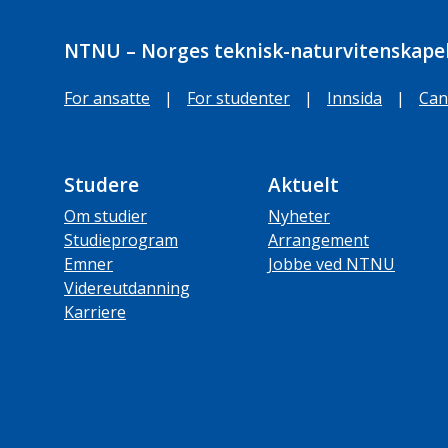
NTNU – Norges teknisk-naturvitenskapel
For ansatte
|
For studenter
|
Innsida
|
Can
Studere
Aktuelt
Om studier
Nyheter
Studieprogram
Arrangement
Emner
Jobbe ved NTNU
Videreutdanning
Karriere