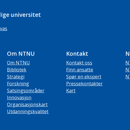
ige universitet
vas
Om NTNU
Kontakt
N
Om NTNU
Kontakt oss
N
Bibliotek
Finn ansatte
N
Strategi
Spør en ekspert
N
Forskning
Pressekontakter
Satsingsområder
Kart
Innovasjon
Organisasjonskart
Utdanningskvalitet