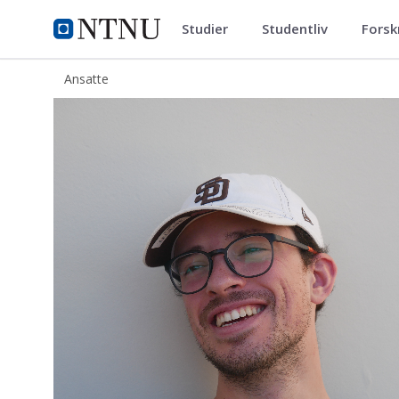
Studier
Studentliv
Forsk
ntnu.no
NTNU Hjemmeside
Ansatte
Alessandro Contri