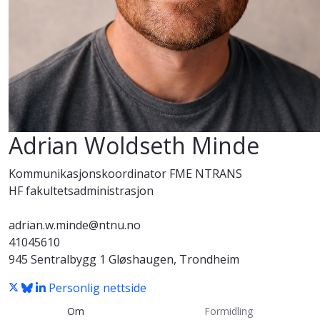
Adrian Woldseth Minde
Kommunikasjonskoordinator FME NTRANS
HF fakultetsadministrasjon
adrian.w.minde@ntnu.no
41045610
945 Sentralbygg 1 Gløshaugen, Trondheim
Personlig nettside
Om
Formidling