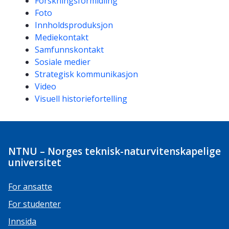
Forskningsformidling
Foto
Innholdsproduksjon
Mediekontakt
Samfunnskontakt
Sosiale medier
Strategisk kommunikasjon
Video
Visuell historiefortelling
NTNU – Norges teknisk-naturvitenskapelige
universitet
For ansatte
For studenter
Innsida