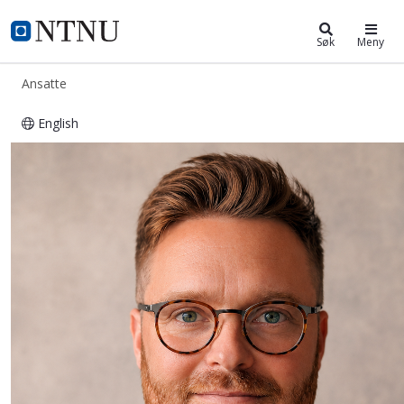
ntnu.no
NTNU Hjemmeside
Søk
Meny
Ansatte
English
Adrian Woldseth Minde