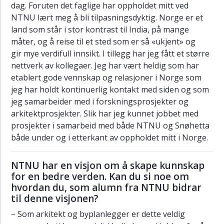
dag. Foruten det faglige har oppholdet mitt ved
Fjeld
NTNU lært meg å bli tilpasningsdyktig. Norge er et
Biraj
land som står i stor kontrast til India, på mange
Singh
måter, og å reise til et sted som er så «ukjent» og
Thapa
gir mye verdifull innsikt. I tillegg har jeg fått et større
Guri
nettverk av kollegaer. Jeg har vært heldig som har
Melby
etablert gode vennskap og relasjoner i Norge som
jeg har holdt kontinuerlig kontakt med siden og som
Hans
jeg samarbeider med i forskningsprosjekter og
Erik
Eidem
arkitektprosjekter. Slik har jeg kunnet jobbet med
prosjekter i samarbeid med både NTNU og Snøhetta
Silje
både under og i etterkant av oppholdet mitt i Norge.
Strøm
Solberg
NTNU har en visjon om å skape kunnskap
Malin
for en bedre verden. Kan du si noe om
Friman
hvordan du, som alumn fra NTNU bidrar
til denne visjonen?
Øyvind
Storesund
– Som arkitekt og byplanlegger er dette veldig
Hetland