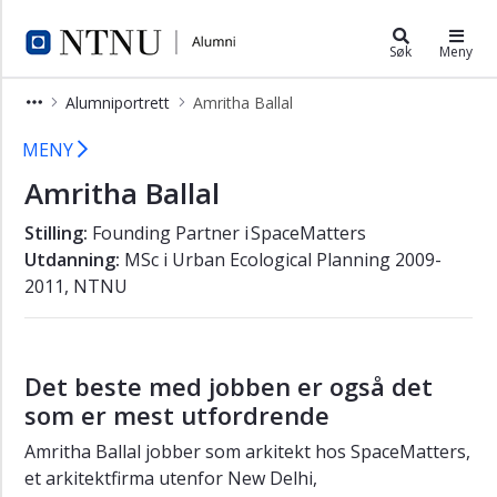
×
Alumni
Søk
Meny
Om
Alumniportrett
Amritha Ballal
NTNU
Alumni
Amritha Ballal – Alumni
MENY
Alumniportrett
Amritha Ballal
Rune
Sørås
Stilling:
Founding Partner i SpaceMatters
Utdanning:
MSc i Urban Ecological Planning 2009-
Endre
2011, NTNU
Jo
Reite
Joachim
Kjesbu
Det beste med jobben er også det
som er mest utfordrende
Inger
Anne
Amritha Ballal jobber som arkitekt hos SpaceMatters,
Tøndel
et arkitektfirma utenfor New Delhi,