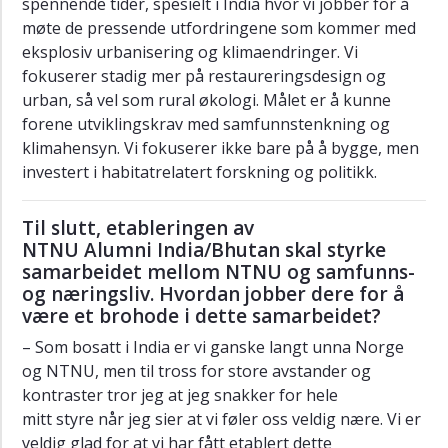
spennende tider, spesielt i India hvor vi jobber for å
Yngvild
møte de pressende utfordringene som kommer med
Egenes
eksplosiv urbanisering og klimaendringer. Vi
fokuserer stadig mer på restaureringsdesign og
Fredrik
urban, så vel som rural økologi. Målet er å kunne
Mordal
forene utviklingskrav med samfunnstenkning og
Hessen
klimahensyn. Vi fokuserer ikke bare på å bygge, men
Ane
investert i habitatrelatert forskning og politikk.
Ryttervoll
Kvamshagen
Til slutt, etableringen av
Kristine
NTNU Alumni India/Bhutan skal styrke
Mjelde
samarbeidet mellom NTNU og samfunns-
Solevåg
og næringsliv. Hvordan jobber dere for å
være et brohode i dette samarbeidet?
Ingrid
Sørum
– Som bosatt i India er vi ganske langt unna Norge
Melaaen
og NTNU, men til tross for store avstander og
kontraster tror jeg at jeg snakker for hele
Monica
Havskjold
mitt styre når jeg sier at vi føler oss veldig nære. Vi er
veldig glad for at vi har fått etablert dette