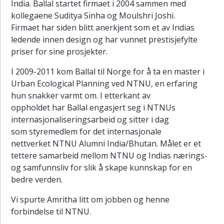
India. Ballal startet firmaet i 2004 sammen med
Marius
Herberg
kollegaene Suditya Sinha og Moulshri Joshi.
Firmaet har siden blitt anerkjent som et av Indias
Ana
ledende innen design og har vunnet prestisjefylte
Capetillo
priser for sine prosjekter.
Mari
Liavaag
I 2009-2011 kom Ballal til Norge for å ta en master i
Holm
Urban Ecological Planning ved NTNU, en erfaring
hun snakker varmt om. I etterkant av
Reid-
oppholdet har Ballal engasjert seg i NTNUs
Are
internasjonaliseringsarbeid og sitter i dag
Pedersen
som styremedlem for det internasjonale
Aud
nettverket NTNU Alumni India/Bhutan. Målet er et
Charlotte
tettere samarbeid mellom NTNU og Indias nærings-
Ullestad
og samfunnsliv for slik å skape kunnskap for en
Timothy
bedre verden.
Afful-
Koomson
Vi spurte Amritha litt om jobben og henne
forbindelse til NTNU.
Stine