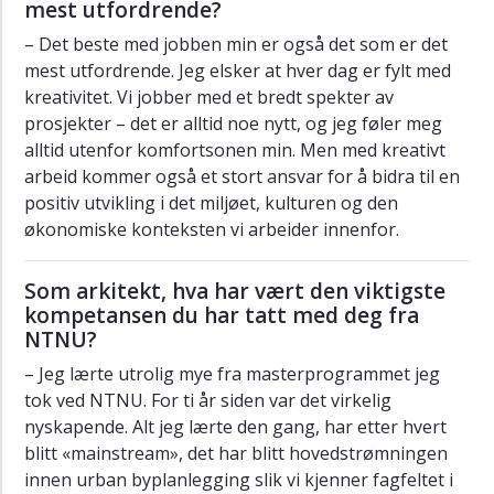
mest utfordrende?
Arveng
– Det beste med jobben min er også det som er det
Bjørn
mest utfordrende. Jeg elsker at hver dag er fylt med
Simonsen
kreativitet. Vi jobber med et bredt spekter av
prosjekter – det er alltid noe nytt, og jeg føler meg
Mariam
Kaynia
alltid utenfor komfortsonen min. Men med kreativt
arbeid kommer også et stort ansvar for å bidra til en
Jan-
positiv utvikling i det miljøet, kulturen og den
Ole
økonomiske konteksten vi arbeider innenfor.
Hesselberg
Haibo
Som arkitekt, hva har vært den viktigste
Chen
kompetansen du har tatt med deg fra
Amritha
NTNU?
Ballal
– Jeg lærte utrolig mye fra masterprogrammet jeg
Eivind
tok ved NTNU. For ti år siden var det virkelig
Fjeldstad
nyskapende. Alt jeg lærte den gang, har etter hvert
blitt «mainstream», det har blitt hovedstrømningen
Anna
innen urban byplanlegging slik vi kjenner fagfeltet i
Sara