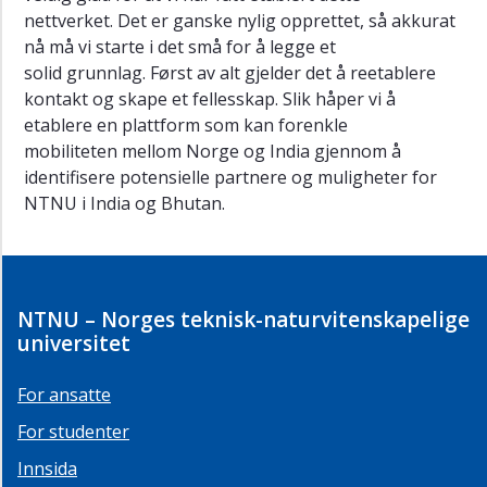
Remi
nettverket. Det er ganske nylig opprettet, så akkurat
Eriksen
nå må vi starte i det små for å legge et
Bjørn
solid grunnlag. Først av alt gjelder det å reetablere
Haugstad
kontakt og skape et fellesskap. Slik håper vi å
etablere en plattform som kan forenkle
Kristina
mobiliteten mellom Norge og India gjennom å
Brend
identifisere potensielle partnere og muligheter for
Hilde
NTNU i India og Bhutan.
Tonne
Sonia
Ahmadi
Kontakt
NTNU – Norges teknisk-naturvitenskapelige
universitet
Bibliotektjenester
Personvern
For ansatte
(GDPR)
For studenter
FAQ
-
Innsida
Alumni