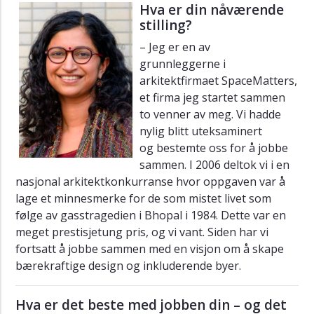
Sem
Hva er din nåværende
Kristoffersen
stilling?
Eva
– Jeg er en av
Gullvåg
grunnleggerne i
Wermuth
arkitektfirmaet SpaceMatters,
et firma jeg startet sammen
Linda
L.
to venner av meg. Vi hadde
Aase
nylig blitt uteksaminert
og bestemte oss for å jobbe
Lasse
sammen. I 2006 deltok vi i en
Gråberg
nasjonal arkitektkonkurranse hvor oppgaven var å
Christer
lage et minnesmerke for de som mistet livet som
Aannestad
følge av gasstragedien i Bhopal i 1984. Dette var en
meget prestisjetung pris, og vi vant. Siden har vi
Vilde
Coward
fortsatt å jobbe sammen med en visjon om å skape
bærekraftige design og inkluderende byer.
Celine
Sandberg
Hva er det beste med jobben din – og det
Magnus