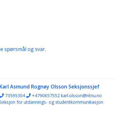
e spørsmål og svar.
Karl Asmund Rognøy Olsson
Seksjonssjef
73595304
+4790657552
karl.olsson@ntnu.no
Seksjon for utdannings- og studentkommunikasjon