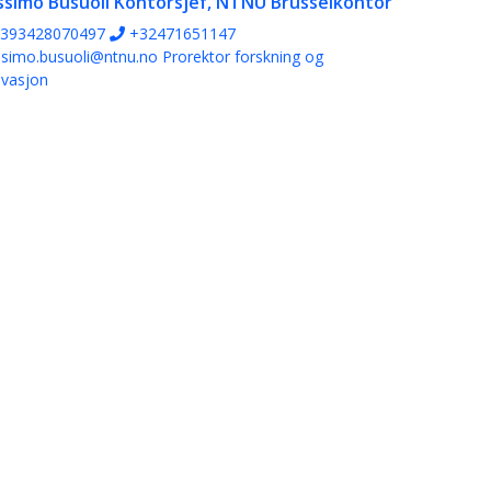
simo Busuoli
Kontorsjef, NTNU Brusselkontor
393428070497
+32471651147
simo.busuoli@ntnu.no
Prorektor forskning og
ovasjon