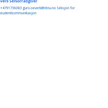
verli
Seniorrådgiver
+4791736083
guro.oeverli@ntnu.no
Seksjon for
 studentkommunikasjon