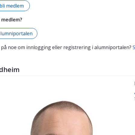
l bli medlem
e medlem?
 alumniportalen
 på noe om innlogging eller registrering i alumniportalen?
S
dheim