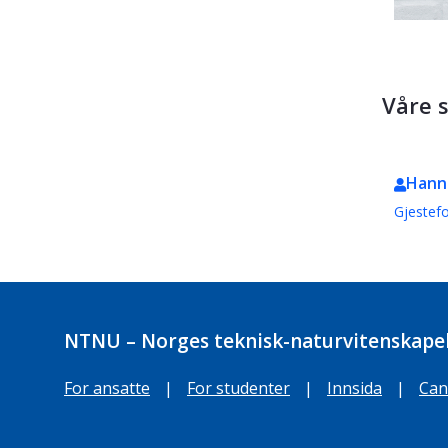
Våre 
Hann
Gjestefo
NTNU – Norges teknisk-naturvitenskapel
For ansatte
|
For studenter
|
Innsida
|
Can