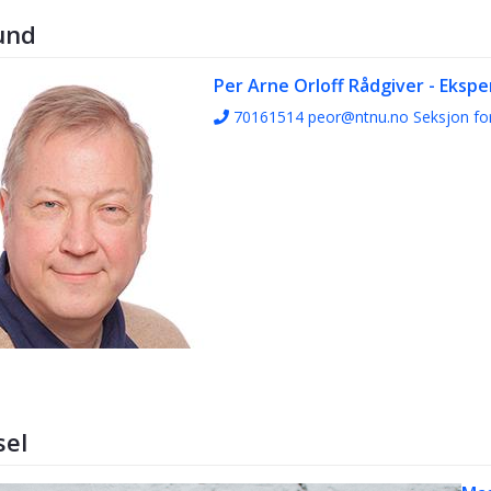
und
Per Arne Orloff
Rådgiver - Ekspe
70161514
peor@ntnu.no
Seksjon fo
sel