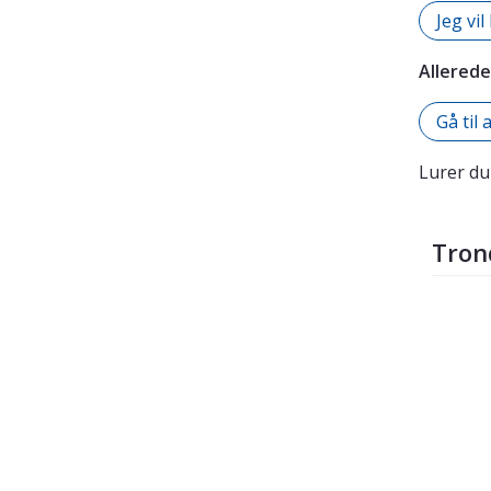
Jeg vi
Allered
Gå til
Lurer du
Tron