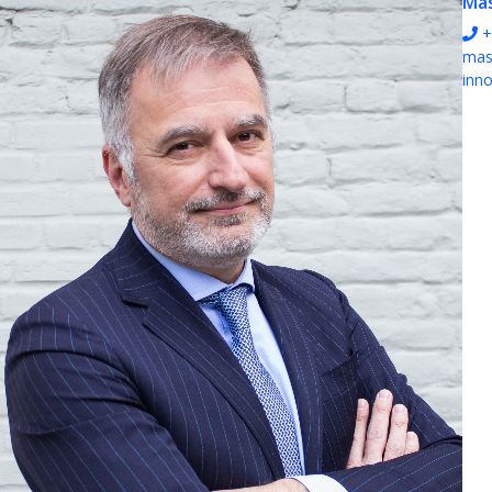
Mas
+
mas
inn