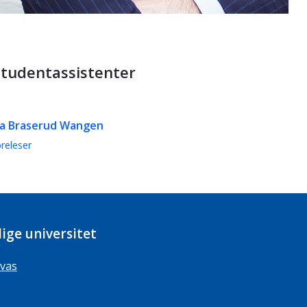
studentassistenter
a Braserud Wangen
releser
ige universitet
vas