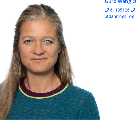
Guro Wang Ø
61135126
utdannings- og