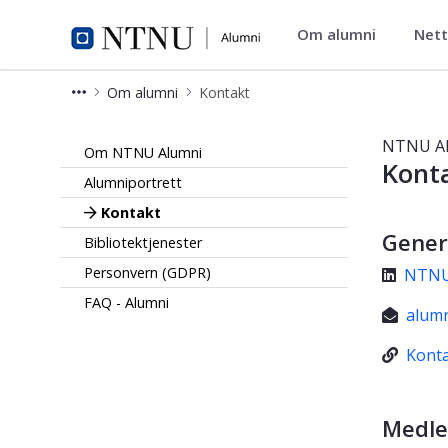
Om alumni
Nett
Alumni
Om alumni
Kontakt
NTNU Alumni - Kontakt - Nettverk fo
NTNU A
Om NTNU Alumni
Kont
Alumniportrett
Kontakt
Gener
Bibliotektjenester
Personvern (GDPR)
NTNU 
FAQ - Alumni
alum

Konta
Medle