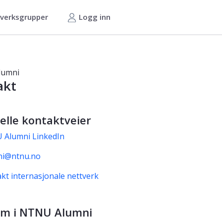
verksgrupper
Logg inn
r tidligere studenter
lumni
akt
elle kontaktveier
Alumni LinkedIn
ni@ntnu.no
kt internasjonale nettverk
m i NTNU Alumni