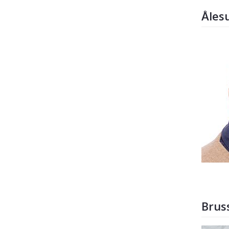
Åles
Brus