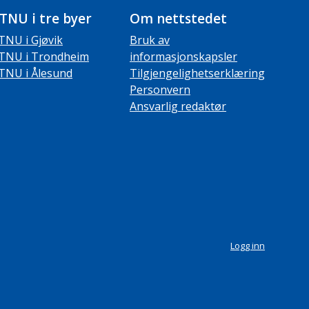
TNU i tre byer
Om nettstedet
TNU i Gjøvik
Bruk av
TNU i Trondheim
informasjonskapsler
TNU i Ålesund
Tilgjengelighetserklæring
Personvern
Ansvarlig redaktør
Logg inn