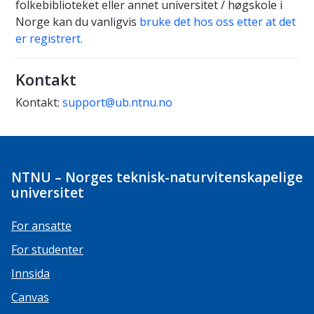
folkebiblioteket eller annet universitet / høgskole i
Norge kan du vanligvis
bruke det hos oss etter at det
er registrert.
Kontakt
Kontakt:
support@ub.ntnu.no
NTNU – Norges teknisk-naturvitenskapelige
universitet
For ansatte
For studenter
Innsida
Canvas