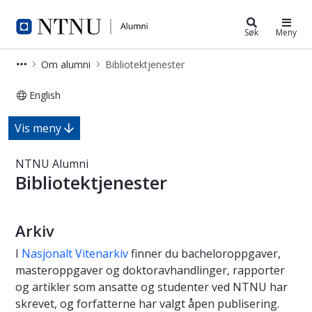
Alumni
Søk
Meny
Om alumni
Bibliotektjenester
English
NTNU Alumni - Bibliotektjenester
Vis meny
NTNU Alumni
Bibliotektjenester
Arkiv
I
Nasjonalt Vitenarkiv
finner du bacheloroppgaver,
masteroppgaver og doktoravhandlinger, rapporter
og artikler som ansatte og studenter ved NTNU har
skrevet, og forfatterne har valgt åpen publisering.