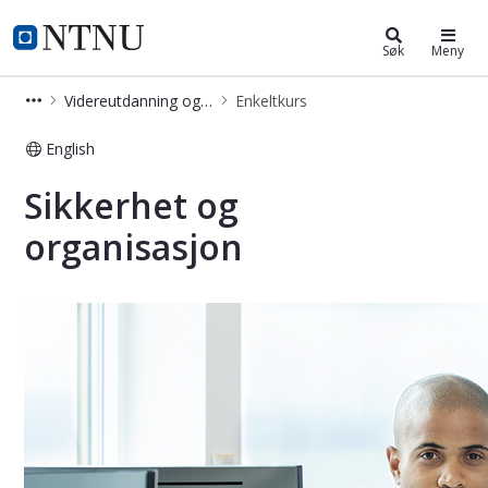
Videreutdanning og deltidsstudier
NTNU Hjemmeside
Søk
Meny
Videreutdanning og deltidsstudier
Enkeltkurs
English
Sikkerhet og organisasjon - Kurs - E
Sikkerhet og
organisasjon