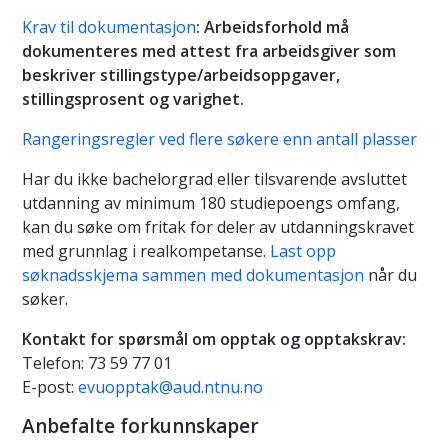
Krav til dokumentasjon
: Arbeidsforhold må
dokumenteres med attest fra arbeidsgiver som
beskriver stillingstype/arbeidsoppgaver,
stillingsprosent og varighet.
Rangeringsregler ved flere søkere enn antall plasser
Har du ikke bachelorgrad eller tilsvarende avsluttet
utdanning av minimum 180 studiepoengs omfang,
kan du søke om fritak for deler av utdanningskravet
med grunnlag i realkompetanse.
Last opp
søknadsskjema sammen med dokumentasjon
når du
søker.
Kontakt for spørsmål om opptak og opptakskrav:
Telefon: 73 59 77 01
E-post:
evuopptak@aud.ntnu.no
Anbefalte forkunnskaper