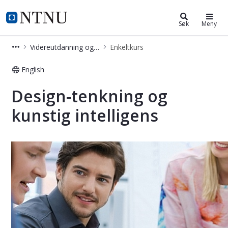
Videreutdanning og deltidsstudier
NTNU Hjemmeside
Søk
Meny
Videreutdanning og deltidsstudier
Enkeltkurs
English
Design-tenkning og kunstig intellige
Design-tenkning og
kunstig intelligens