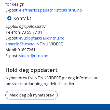
for design
E-post:
eleftherios.papachristos@ntnu.no
Kontakt
Opptak og opptakskrav
Telefon:
73 59 77 01
E-post:
evuopptak@aud.ntnu.no
Annveig Skurseth
, NTNU VIDERE
Mobil:
91897261
E-post:
videre@ntnu.no
Hold deg oppdatert
Nyhetsbrev fra NTNU VIDERE gir deg informasjon
om videreutdanning og deltidsstudier.
Meld deg på nyhetsbrev