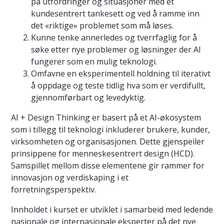
på utfordringer og situasjoner med et
kundesentrert tankesett og ved å ramme inn
det «riktige» problemet som må løses.
Kunne tenke annerledes og tverrfaglig for å
søke etter nye problemer og løsninger der AI
fungerer som en mulig teknologi.
Omfavne en eksperimentell holdning til iterativt
å oppdage og teste tidlig hva som er verdifullt,
gjennomførbart og levedyktig.
AI + Design Thinking er basert på et AI-økosystem
som i tillegg til teknologi inkluderer brukere, kunder,
virksomheten og organisasjonen. Dette gjenspeiler
prinsippene for menneskesentrert design (HCD).
Samspillet mellom disse elementene gir rammer for
innovasjon og verdiskaping i et
forretningsperspektiv.
Innholdet i kurset er utviklet i samarbeid med ledende
nasjonale og internasjonale eksperter på det nye