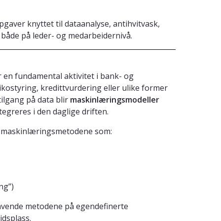
aver knyttet til dataanalyse, antihvitvask,
 - både på leder- og medarbeidernivå.
r en fundamental aktivitet i bank- og
sikostyring, kredittvurdering eller ulike former
ilgang på data blir
maskinlæringsmodeller
egreres i den daglige driften.
te maskinlæringsmetodene som:
ng”)
anvende metodene på egendefinerte
idsplass.