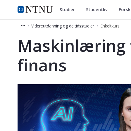
Studier
Studentliv
Forsk
Videreutdanning og deltidsstud
NTNU Hjemmeside
Videreutdanning og deltidsstudier
Enkeltkurs
Maskinlæring for bank og finans - K
Maskinlæring 
finans