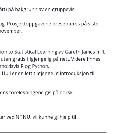
tått) på bakgrunn av en gruppevis
ag. Prosjektoppgavene presenteres på siste
 november.
on to Statistical Learning av Gareth James m.fl.
uten gratis tilgjengelig på nett. Videre finnes
nholdsvis R og Python.
ull er en lett tilgjengelig introduksjon til
mens forelesningene gis på norsk.
 ved NTNU, vil kunne gi hjelp til