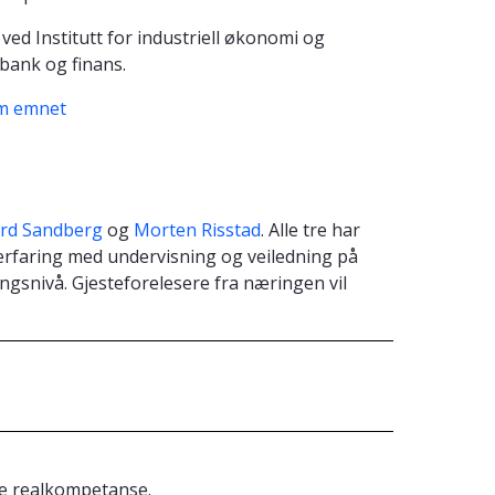
ved Institutt for industriell økonomi og
 bank og finans.
om emnet
ard Sandberg
og
Morten Risstad
. Alle tre har
 erfaring med undervisning og veiledning på
ngsnivå. Gjesteforelesere fra næringen vil
de realkompetanse.