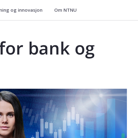
ning og innovasjon
Om NTNU
ier
urs - EVU
for bank og