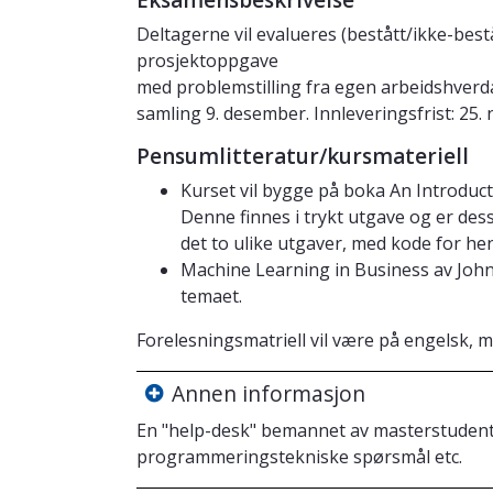
Eksamensbeskrivelse
Deltagerne vil evalueres (bestått/ikke-bes
prosjektoppgave
med problemstilling fra egen arbeidshverd
samling 9. desember. Innleveringsfrist: 25.
Pensumlitteratur/kursmateriell
Kurset vil bygge på boka An Introducti
Denne finnes i trykt utgave og er dess
det to ulike utgaver, med kode for he
Machine Learning in Business av John H
temaet.
Forelesningsmatriell vil være på engelsk, 
Annen informasjon
En "help-desk" bemannet av masterstudenter
programmeringstekniske spørsmål etc.