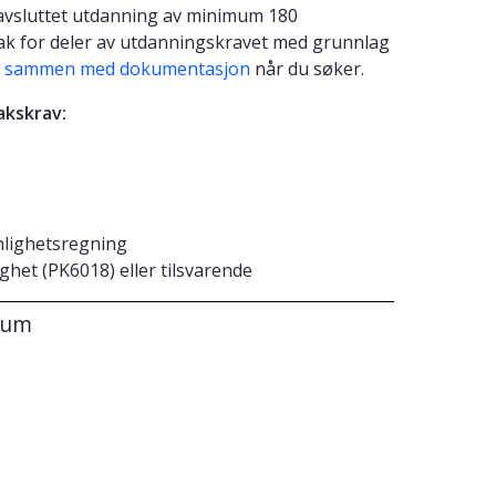
 avsluttet utdanning av minimum 180
ak for deler av utdanningskravet med grunnlag
a sammen med dokumentasjon
når du søker.
akskrav:
lighetsregning
ighet (PK6018) eller tilsvarende
sum