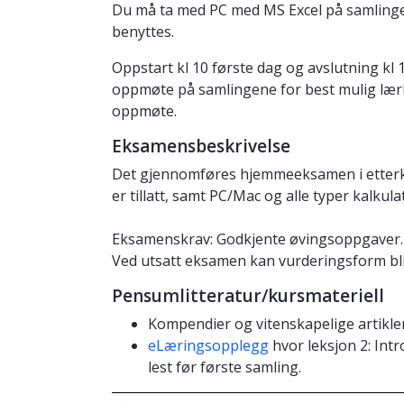
Du må ta med PC med MS Excel på samlinge
benyttes.
Oppstart kl 10 første dag og avslutning kl 1
oppmøte på samlingene for best mulig læri
oppmøte.
Eksamensbeskrivelse
Det gjennomføres hjemmeeksamen i etterkant
er tillatt, samt PC/Mac og alle typer kalkul
Eksamenskrav: Godkjente øvingsoppgaver.
Ved utsatt eksamen kan vurderingsform bli
Pensumlitteratur/kursmateriell
Kompendier og vitenskapelige artikler
eLæringsopplegg
hvor leksjon 2: Int
lest før første samling.