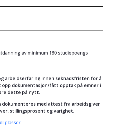
et utdanning av minimum 180 studiepoengs
 arbeidserfaring innen søknadsfristen for å
et opp dokumentasjon/fått opptak på emner i
øre dette på nytt.
å dokumenteres med attest fra arbeidsgiver
er, stillingsprosent og varighet.
ll plasser