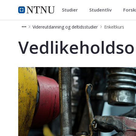
Studier
Studentliv
Forsk
Videreutdanning og deltidsstud
NTNU Hjemmeside
Videreutdanning og deltidsstudier
Enkeltkurs
Vedlikeholdsoptimalisering - Kurs - 
Vedlikeholdso