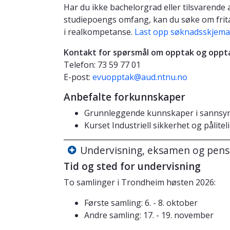
Har du ikke bachelorgrad eller tilsvarende
studiepoengs omfang, kan du søke om frit
i realkompetanse.
Last opp søknadsskjem
Kontakt for spørsmål om opptak og oppt
Telefon: 73 59 77 01
E-post:
evuopptak@aud.ntnu.no
Anbefalte forkunnskaper
Grunnleggende kunnskaper i sannsyn
Kurset Industriell sikkerhet og pålitel
Undervisning, eksamen og pen
Tid og sted for undervisning
To samlinger i Trondheim høsten 2026:
Første samling: 6. - 8. oktober
Andre samling: 17. - 19. november