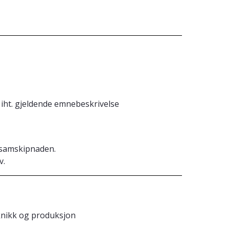
iht. gjeldende emnebeskrivelse
tsamskipnaden.
v.
eknikk og produksjon