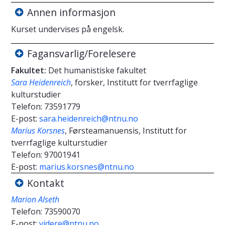
Annen informasjon
Kurset undervises på engelsk.
Fagansvarlig/Forelesere
Fakultet:
Det humanistiske fakultet
Sara Heidenreich
, forsker, Institutt for tverrfaglige
kulturstudier
Telefon:
73591779
E-post:
sara.heidenreich@ntnu.no
Marius Korsnes
, Førsteamanuensis, Institutt for
tverrfaglige kulturstudier
Telefon:
97001941
E-post:
marius.korsnes@ntnu.no
Kontakt
Marion Alseth
Telefon:
73590070
E-post:
videre@ntnu.no