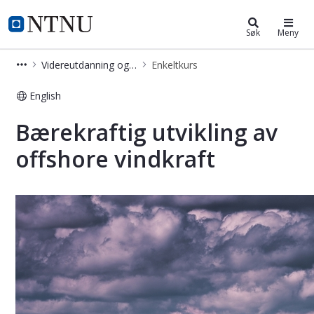
Videreutdanning og deltidsstudier
NTNU Hjemmeside
Søk
Meny
Videreutdanning og deltidsstudier
Enkeltkurs
English
Bærekraftig utvikling av offshore vi
Bærekraftig utvikling av
offshore vindkraft