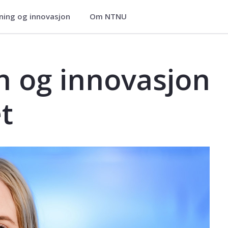
ning og innovasjon
Om NTNU
ier
eidslivet - Kurs - EVU
n og innovasjon
et