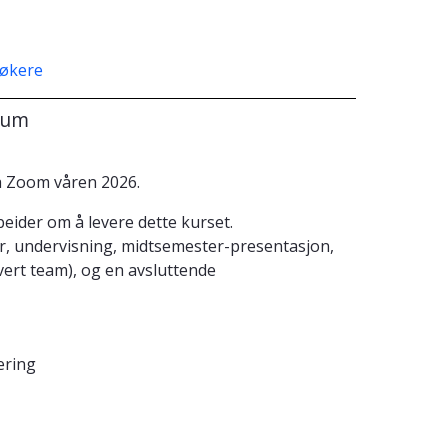
søkere
sum
a Zoom våren 2026.
eider om å levere dette kurset.
r, undervisning, midtsemester-presentasjon,
ert team), og en avsluttende
ering