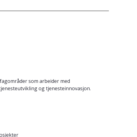
og fagområder som arbeider med
tjenesteutvikling og tjenesteinnovasjon.
rosjekter