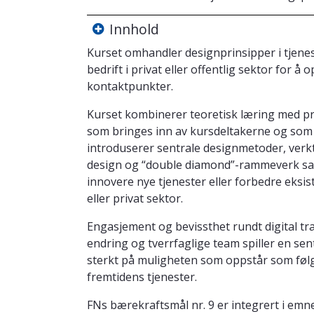
Innhold
Kurset omhandler designprinsipper i tjene
bedrift i privat eller offentlig sektor for 
kontaktpunkter.
Kurset kombinerer teoretisk læring med pro
som bringes inn av kursdeltakerne og som 
introduserer sentrale designmetoder, ve
design og “double diamond”-rammeverk s
innovere nye tjenester eller forbedre eksis
eller privat sektor.
Engasjement og bevissthet rundt digital tr
endring og tverrfaglige team spiller en sen
sterkt på muligheten som oppstår som følge
fremtidens tjenester.
FNs bærekraftsmål nr. 9 er integrert i emn