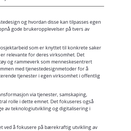
stedesign og hvordan disse kan tilpasses egen
å oppnå gode brukeropplevelser på tvers av
sjektarbeid som er knyttet til konkrete saker
er relevante for deres virksomhet. Det
rktøy og rammeverk som menneskesentrert
ammen med tjenestedesignmetoder for å
terende tjenester i egen virksomhet i offentlig
ansformasjon via tjenester, samskaping,
tral rolle i dette emnet. Det fokuseres også
 av teknologiutvikling og digitalisering i
et ved å fokusere på bærekraftig utvikling av