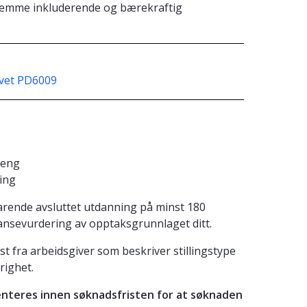
 fremme inkluderende og bærekraftig
ivet PD6009
oeng
ing
varende avsluttet utdanning på minst 180
nsevurdering av opptaksgrunnlaget ditt.
 fra arbeidsgiver som beskriver stillingstype
righet.
nteres innen søknadsfristen for at søknaden