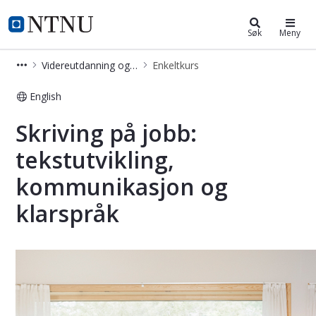
Videreutdanning og deltidsstudier
NTNU Hjemmeside
Søk
Meny
Videreutdanning og deltidsstudier
Enkeltkurs
English
Skriving på jobb: tekstutvikling, k
Skriving på jobb:
tekstutvikling,
kommunikasjon og
klarspråk