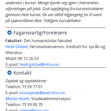
underveis i kurset. Menge kjente seg igjen i hverandres
utfordringer på jobb. God oppfølging fra kursinstruktører
gjennom hele kurset. De var alltid tilgjengelig for å svare
på spørsmålene dine. Tidligere kursdeltaker.
Fagansvarlig/Forelesere
Fakultet:
Det humanistiske fakultet
Heidi Gilstad
, Førsteamanuensis, Institutt for språk og
litteratur
Mobil:
90 12 26 53
E-post:
heidi.gilstad@ntnu.no
Kontakt
Opptak og opptakskrav:
Telefon:
73 59 77 01
E-post:
evuopptak@aud.ntnu.no
Marion Alseth
, Studieadministrasjon
Telefon:
73 59 00 70
E-post:
videre@ntnu.no