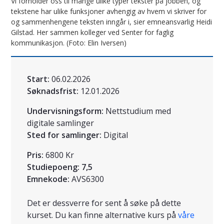
Vi forholder oss til mange ulike typer tekster på jobben, og
tekstene har ulike funksjoner avhengig av hvem vi skriver for
og sammenhengene teksten inngår i, sier emneansvarlig Heidi
Gilstad. Her sammen kolleger ved Senter for faglig
kommunikasjon. (Foto: Elin Iversen)
Start:
06.02.2026
Søknadsfrist:
12.01.2026
Undervisningsform:
Nettstudium med
digitale samlinger
Sted for samlinger:
Digital
Pris:
6800 Kr
Studiepoeng:
7,5
Emnekode:
AVS6300
Det er dessverre for sent å søke på dette
kurset. Du kan finne alternative kurs på
våre