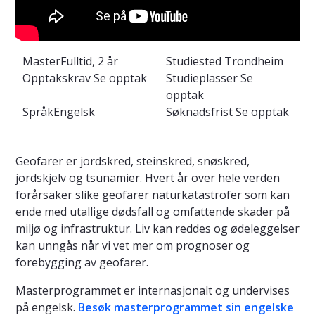
Master
Fulltid, 2 år
Studiested
Trondheim
Opptakskrav
Se opptak
Studieplasser
Se
opptak
Språk
Engelsk
Søknadsfrist
Se opptak
Geofarer er jordskred, steinskred, snøskred,
jordskjelv og tsunamier. Hvert år over hele verden
forårsaker slike geofarer naturkatastrofer som kan
ende med utallige dødsfall og omfattende skader på
miljø og infrastruktur. Liv kan reddes og ødeleggelser
kan unngås når vi vet mer om prognoser og
forebygging av geofarer.
Masterprogrammet er internasjonalt og undervises
på engelsk.
Besøk masterprogrammet sin engelske