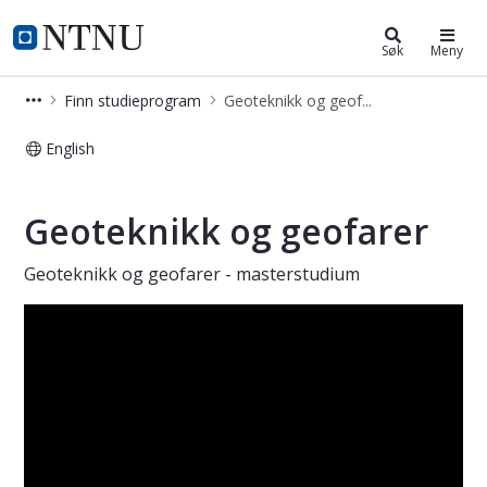
Geoteknikk og geofarer (MSGEOTE
NTNU Hjemmeside
Søk
Meny
Finn studieprogram
Geoteknikk og geofarer (MSGEOTECH)
English
Geoteknikk og geofarer - masterpro
Geoteknikk og geofarer
Geoteknikk og geofarer - masterstudium