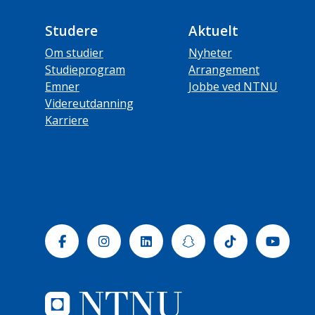
Studere
Aktuelt
Om studier
Nyheter
Studieprogram
Arrangement
Emner
Jobbe ved NTNU
Videreutdanning
Karriere
Facebook
Instagram
Linkedin
Snapchat
Tiktok
Yout