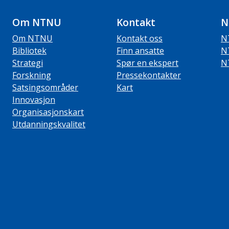
Om NTNU
Kontakt
N
Om NTNU
Kontakt oss
N
Bibliotek
Finn ansatte
N
Strategi
Spør en ekspert
N
Forskning
Pressekontakter
Satsingsområder
Kart
Innovasjon
Organisasjonskart
Utdanningskvalitet
ube