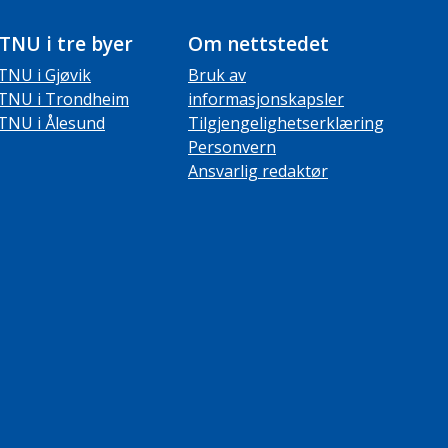
TNU i tre byer
Om nettstedet
TNU i Gjøvik
Bruk av
TNU i Trondheim
informasjonskapsler
TNU i Ålesund
Tilgjengelighetserklæring
Personvern
Ansvarlig redaktør