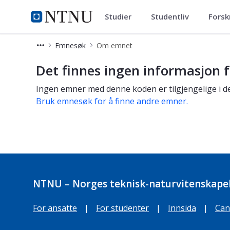
Studier
Studentliv
Forsk
Studier
NTNU Hjemmeside
Emnesøk
Om emnet
Om emnet
Det finnes ingen informasjon f
Ingen emner med denne koden er tilgjengelige i de
Bruk emnesøk for å finne andre emner.
NTNU – Norges teknisk-naturvitenskapel
For ansatte
|
For studenter
|
Innsida
|
Can