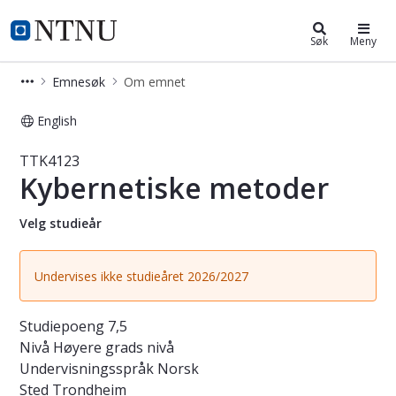
Studier
NTNU Hjemmeside
Søk
Meny
Emnesøk
Om emnet
English
Emne - Kybernetiske metoder - TTK
TTK4123
Kybernetiske metoder
Velg studieår
Undervises ikke studieåret 2026/2027
Studiepoeng
7,5
Nivå
Høyere grads nivå
Undervisningsspråk
Norsk
Sted
Trondheim