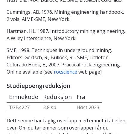
Hustrulid, WA., Bullock, RL. SME, Littleton, Colorado.
Cummings, AB. 1976. Mining engineering handbook,
2 vols, AIME-SME, New York.
Hartman, HL. 1987. Introductory mining engineering.
A Wiley Interscience, New York.
SME. 1998. Techniques in underground mining.
Editors: Gertsch, R., Bullock, RL. SME, Littleton,
Colorado.Hoek, E., 2007. Practical rock engineering.
Online available (see
rocscience
web page)
Studiepoengreduksjon
Emnekode
Reduksjon
Fra
TGB4227
3,8 sp
Høst 2023
Dette emne har faglig overlapp med emnet i tabellen
over. Om du tar emner som overlapper får du