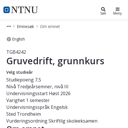
Studier
NTNU Hjemmeside
Søk
Meny
Emnesøk
Om emnet
English
Emne - Gruvedrift, grunnkurs - TGB
TGB4242
Gruvedrift, grunnkurs
Velg studieår
Studiepoeng
7,5
Nivå
Tredjeårsemner, nivå III
Undervisningsstart
Høst 2026
Varighet
1 semester
Undervisningsspråk
Engelsk
Sted
Trondheim
Vurderingsordning
Skriftlig skoleeksamen