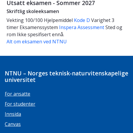
Utsatt eksamen - Sommer 2027
Skriftlig skoleeksamen
Vekting
100/100
Hjelpemiddel
Kode D
Varighet
3
timer
Eksamenssystem
Inspera Assessment
Sted og
rom
Ikke spesifisert ennå.
Alt om eksamen ved NTNU
NTNU – Norges teknisk-naturvitenskapelige
universitet
For ansatte
For studenter
Innsida
Canvas